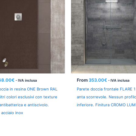
68.00
€
From
353.00
€
- IVA inclusa
- IVA inclusa
doccia in resina ONE Brown RAL
Parete doccia frontale FLARE 1 
ltri colori esclusivi con texture
anta scorrevole. Nessun profil
antibatterica e antiscivolo.
inferiore. Finitura CROMO LU
n acciaio inox