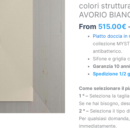
colori struttur
ed
AVORIO BIANC
esclusivi
colori
From
515.00
€
struttura
Piatto doccia in 
antibatterica
collezione MYSTO
e
antibatterico.
antiscivolo
Sifone e griglia c
AVORIO
Garanzia 10 anni
BIANCO
Spedizione 1/2 g
Ral
1015
Come selezionare il pi
quantità
1 ° –
Seleziona la taglia
Se ne hai bisogno, desc
2 ° –
Seleziona il tipo 
Per qualsiasi domanda,
immediatamente.