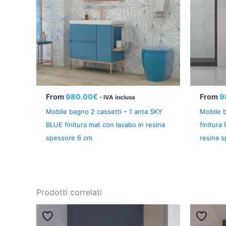
From
980.00
€
From
9
- IVA inclusa
Mobile bagno 2 cassetti – 1 anta SKY
Mobile b
BLUE finitura mat con lavabo in resina
finitura
spessore 6 cm
resina 
Prodotti correlati