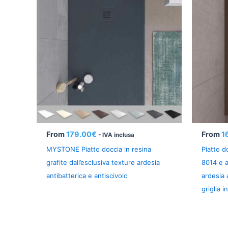
From
179.00
€
From
1
- IVA inclusa
MYSTONE Piatto doccia in resina
Piatto 
grafite dall’esclusiva texture ardesia
8014 e a
antibatterica e antiscivolo
ardesia 
griglia i