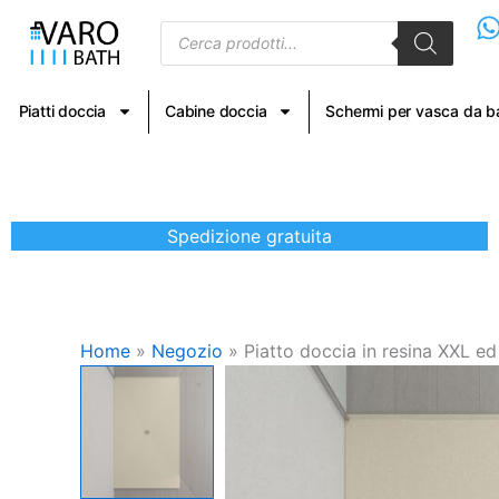
Vai
Products
al
search
contenuto
Piatti doccia
Cabine doccia
Schermi per vasca da 
Spedizione gratuita
Home
»
Negozio
»
Piatto doccia in resina XXL ed