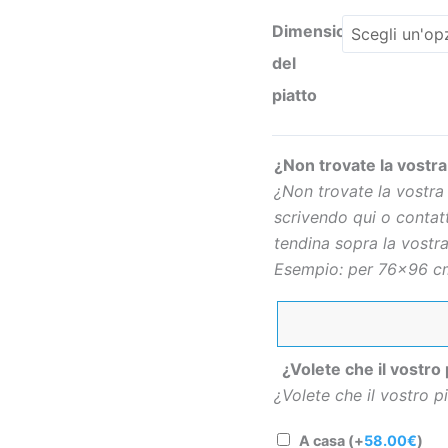
Dimensioni
del
piatto
¿Non trovate la vostra
¿Non trovate la vostra
scrivendo qui o contatt
tendina sopra la vostra
Esempio: per 76×96 cm
¿Volete che il vostro
¿Volete che il vostro 
A casa
(+
58.00
€
)