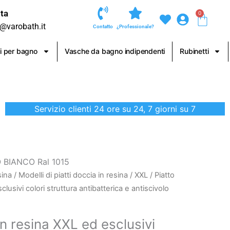
ta
0
Carre
o@varobath.it
Contatto
¿Professionale?
i per bagno
Vasche da bagno indipendenti
Rubinetti
Servizio clienti 24 ore su 24, 7 giorni su 7
IO BIANCO Ral 1015
sina
/
Modelli di piatti doccia in resina
/
XXL
/ Piatto
lusivi colori struttura antibatterica e antiscivolo
in resina XXL ed esclusivi