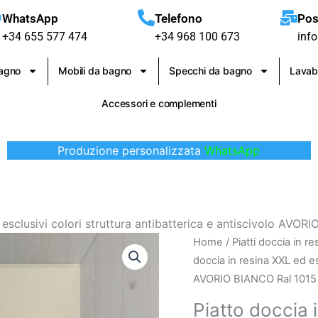
WhatsApp
Telefono
Pos
+34 655 577 474
+34 968 100 673
inf
bagno
Mobili da bagno
Specchi da bagno
Lavab
Accessori e complementi
Produzione personalizzata
WhatsApp
 esclusivi colori struttura antibatterica e antiscivolo AVOR
Piatto
Home
/
Piatti doccia in re
doccia
doccia in resina XXL ed esc
in
AVORIO BIANCO Ral 1015
resina
Piatto doccia 
XXL