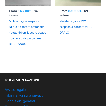
From
646.00
€
From
880.00
€
- IVA
- IVA
inclusa
inclusa
Mobile bagno sospeso
Mobile bagno NEXO
NEXO 2 cassetti profondità
sospeso 4 cassetti VERDE
ridotta 40 cm laccato opaco
OPALO
con lavabo in porcellana
BLU/BIANCO
DOCUMENTAZIONE
Avviso legale
Informativa sulla privacy
Condizioni generali