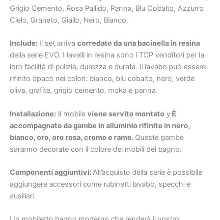
Grigio Cemento, Rosa Pallido, Panna, Blu Cobalto, Azzurro
Cielo, Granato, Giallo, Nero, Bianco.
Include:
Il set arriva
corredato da una bacinella in resina
della serie EVO. I lavelli in resina sono i TOP venditori per la
loro facilità di pulizia, durezza e durata. Il lavabo può essere
rifinito opaco nei colori: bianco, blu cobalto, nero, verde
oliva, grafite, grigio cemento, moka e panna.
Installazione:
Il mobile
viene servito montato
y
È
accompagnato da gambe in alluminio rifinite in nero,
bianco, oro, oro rosa, cromo e rame.
Queste gambe
saranno decorate con il colore dei mobili del bagno.
Componenti aggiuntivi:
All’acquisto della serie è possibile
aggiungere accessori come rubinetti lavabo, specchi e
ausiliari.
Un mobiletto bagno moderno che renderà il vostro