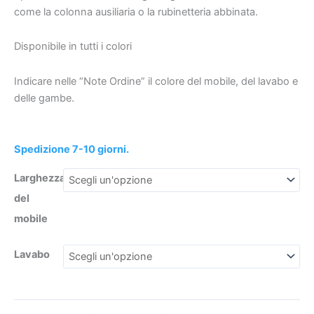
con
come la colonna ausiliaria o la rubinetteria abbinata.
lavabo
in
Disponibile in tutti i colori
resina
€469
€67.51
spessore
Indicare nelle “Note Ordine” il colore del mobile, del lavabo e
6
delle gambe.
cm
quantità
Spedizione 7-10 giorni.
Larghezza
del
mobile
Lavabo