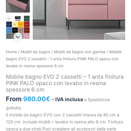
Mobile
Home
/
Mobili da bagno
/
Mobili da bagno con gambe
/ Mobile
bagno
bagno EVO 2 cassetti – 1 anta finitura PINK PALO opaco con
EVO
lavabo in resina spessore 6 cm
2
Mobile bagno EVO 2 cassetti – 1 anta finitura
cassetti
PINK PALO opaco con lavabo in resina
-
spessore 6 cm
1
From
980.00
€
- IVA inclusa
e Spedizione
anta
finitura
gratuita
PINK
Il mobile da bagno EVO con 2 cassetti misura da 80 cm a
PALO
120 cm. Include mobili + lavabo in resina alto 6 cm. Finitura
opaco
opaca a due strati.Puoi scegliere gli accessori della serie