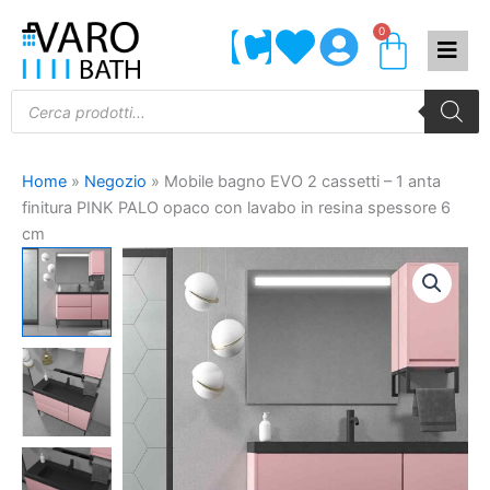
Vai
0
Carrel
al
contenuto
Products
search
Home
»
Negozio
»
Mobile bagno EVO 2 cassetti – 1 anta
finitura PINK PALO opaco con lavabo in resina spessore 6
cm