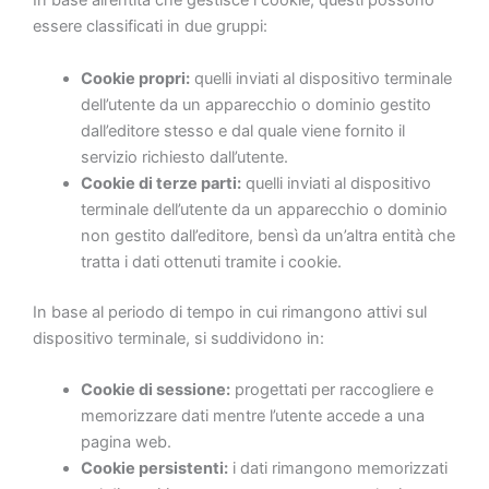
In base all’entità che gestisce i cookie, questi possono
essere classificati in due gruppi:
Cookie propri:
quelli inviati al dispositivo terminale
dell’utente da un apparecchio o dominio gestito
€619
€247
dall’editore stesso e dal quale viene fornito il
servizio richiesto dall’utente.
Cookie di terze parti:
quelli inviati al dispositivo
terminale dell’utente da un apparecchio o dominio
non gestito dall’editore, bensì da un’altra entità che
tratta i dati ottenuti tramite i cookie.
In base al periodo di tempo in cui rimangono attivi sul
dispositivo terminale, si suddividono in:
Cookie di sessione:
progettati per raccogliere e
memorizzare dati mentre l’utente accede a una
pagina web.
Cookie persistenti:
i dati rimangono memorizzati