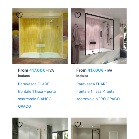
From
417.00
€
From
417.00
€
- IVA
- IVA
inclusa
inclusa
Paravasca FLARE
Paravasca FLARE
frontale 1 fissa – porta
frontale 1 fissa -1 anta
scorrevole BIANCO
scorrevole NERO OPACO
OPACO