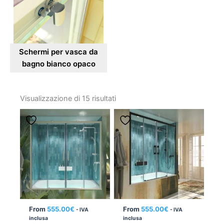
€1566
€375
Schermi per vasca da
bagno bianco opaco
Ordina
in
Visualizzazione di 15 risultati
base
al
più
recente
From
555.00
€
From
555.00
€
- IVA
- IVA
inclusa
inclusa