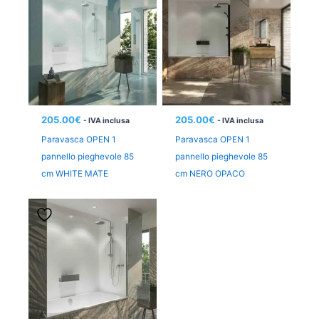
205.00
€
205.00
€
- IVA inclusa
- IVA inclusa
Paravasca OPEN 1
Paravasca OPEN 1
pannello pieghevole 85
pannello pieghevole 85
cm WHITE MATE
cm NERO OPACO