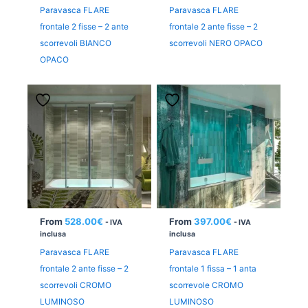
Paravasca FLARE
Paravasca FLARE
frontale 2 fisse – 2 ante
frontale 2 ante fisse – 2
scorrevoli BIANCO
scorrevoli NERO OPACO
OPACO
From
528.00
€
From
397.00
€
- IVA
- IVA
inclusa
inclusa
Paravasca FLARE
Paravasca FLARE
frontale 2 ante fisse – 2
frontale 1 fissa – 1 anta
scorrevoli CROMO
scorrevole CROMO
LUMINOSO
LUMINOSO