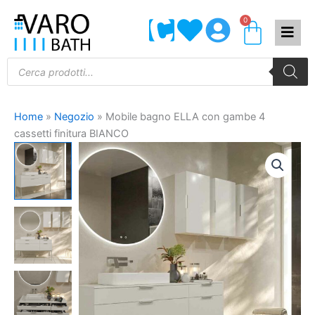
Vai
0
Carrel
al
contenuto
Products
search
Home
»
Negozio
»
Mobile bagno ELLA con gambe 4
cassetti finitura BIANCO