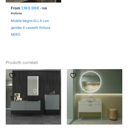
From
1,163.00
€
- IVA
inclusa
Mobile bagno ELLA con
gambe 4 cassetti finitura
NERO
Prodotti correlati