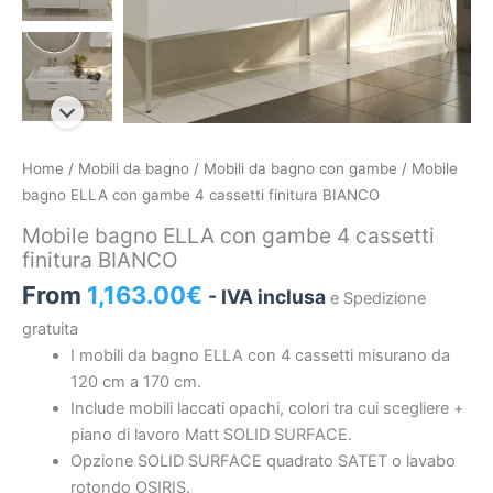
Mobile
Home
/
Mobili da bagno
/
Mobili da bagno con gambe
/ Mobile
bagno
bagno ELLA con gambe 4 cassetti finitura BIANCO
ELLA
Mobile bagno ELLA con gambe 4 cassetti
con
finitura BIANCO
gambe
From
1,163.00
€
- IVA inclusa
e Spedizione
4
cassetti
gratuita
finitura
I mobili da bagno ELLA con 4 cassetti misurano da
BIANCO
120 cm a 170 cm.
quantità
Include mobili laccati opachi, colori tra cui scegliere +
piano di lavoro Matt SOLID SURFACE.
Opzione SOLID SURFACE quadrato SATET o lavabo
rotondo OSIRIS.