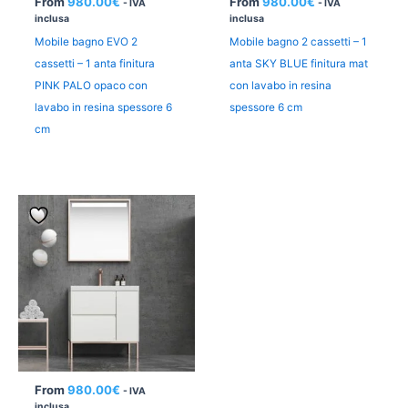
From
980.00
€
From
980.00
€
- IVA
- IVA
inclusa
inclusa
Mobile bagno EVO 2
Mobile bagno 2 cassetti – 1
cassetti – 1 anta finitura
anta SKY BLUE finitura mat
PINK PALO opaco con
con lavabo in resina
lavabo in resina spessore 6
spessore 6 cm
cm
From
980.00
€
- IVA
inclusa