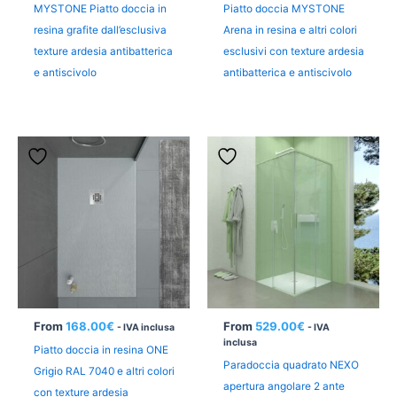
MYSTONE Piatto doccia in
Piatto doccia MYSTONE
resina grafite dall’esclusiva
Arena in resina e altri colori
texture ardesia antibatterica
esclusivi con texture ardesia
e antiscivolo
antibatterica e antiscivolo
From
168.00
€
From
529.00
€
- IVA inclusa
- IVA
inclusa
Piatto doccia in resina ONE
Paradoccia quadrato NEXO
Grigio RAL 7040 e altri colori
apertura angolare 2 ante
con texture ardesia