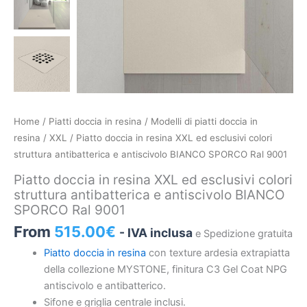
Piatto
Home
/
Piatti doccia in resina
/
Modelli di piatti doccia in
doccia
resina
/
XXL
/ Piatto doccia in resina XXL ed esclusivi colori
in
struttura antibatterica e antiscivolo BIANCO SPORCO Ral 9001
resina
Piatto doccia in resina XXL ed esclusivi colori
XXL
struttura antibatterica e antiscivolo BIANCO
ed
SPORCO Ral 9001
esclusivi
From
515.00
€
- IVA inclusa
e Spedizione gratuita
colori
struttura
Piatto doccia in resina
con texture ardesia extrapiatta
antibatterica
della collezione MYSTONE, finitura C3 Gel Coat NPG
e
antiscivolo e antibatterico.
antiscivolo
Sifone e griglia centrale inclusi.