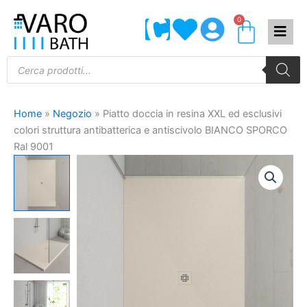
Vai
0
Carrel
al
contenuto
Products
search
Home
»
Negozio
»
Piatto doccia in resina XXL ed esclusivi
colori struttura antibatterica e antiscivolo BIANCO SPORCO
Ral 9001