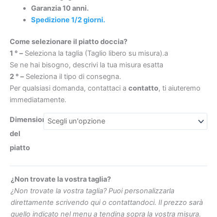
BIANCO
Garanzia 10 anni.
SPORCO
Spedizione 1/2 giorni.
Ral
Come selezionare il piatto doccia?
9001
€375
€229.05
1 ° –
Seleziona la taglia (Taglio libero su misura).a
quantità
Se ne hai bisogno, descrivi la tua misura esatta
2 ° –
Seleziona il tipo di consegna.
Per qualsiasi domanda, contattaci a
contatto
, ti aiuteremo
immediatamente.
Dimensioni
del
piatto
¿Non trovate la vostra taglia?
¿Non trovate la vostra taglia? Puoi personalizzarla
direttamente scrivendo qui o contattandoci. Il prezzo sarà
quello indicato nel menu a tendina sopra la vostra misura.