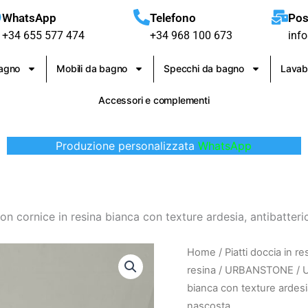
WhatsApp
Telefono
Pos
+34 655 577 474
+34 968 100 673
inf
bagno
Mobili da bagno
Specchi da bagno
Lavab
Accessori e complementi
Produzione personalizzata
WhatsApp
ornice in resina bianca con texture ardesia, antibatterico 
URBANSTONE
Home
/
Piatti doccia in re
Piatto
resina
/
URBANSTONE
/ 
doccia
bianca con texture ardesia,
con
nascosta