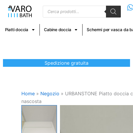
Vai
Products
al
search
contenuto
Piatti doccia
Cabine doccia
Schermi per vasca da 
Spedizione gratuita
Home
»
Negozio
»
URBANSTONE Piatto doccia con c
nascosta