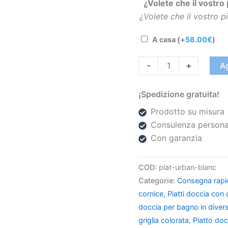
¿Volete che il vostro
¿Volete che il vostro 
A casa
(+
58.00
€
)
-
+
Ag
¡Spedizione gratuita!
Prodotto su misura
Consulenza persona
Con garanzia
COD:
plat-urban-blanc
Categorie:
Consegna rapi
cornice
,
Piatti doccia con
doccia per bagno in diver
griglia colorata
,
Piatto doc