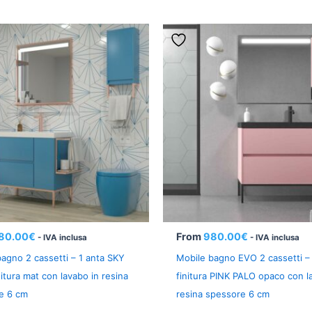
80.00
€
From
980.00
€
- IVA inclusa
- IVA inclusa
agno 2 cassetti – 1 anta SKY
Mobile bagno EVO 2 cassetti – 
itura mat con lavabo in resina
finitura PINK PALO opaco con l
e 6 cm
resina spessore 6 cm