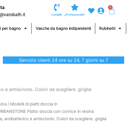
ta
0
Carre
o@varobath.it
Contatto
¿Professionale?
i per bagno
Vasche da bagno indipendenti
Rubinetti
Servizio clienti 24 ore su 24, 7 giorni su 7
e antiscivolo. Colori da scegliere. griglia
sina
/
Modelli di piatti doccia in
URBANSTONE Piatto doccia con cornice in resina
 antibatterico e antiscivolo. Colori da scegliere. griglia