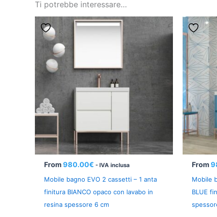
Ti potrebbe interessare…
From
980.00
€
From
9
- IVA inclusa
Mobile bagno EVO 2 cassetti – 1 anta
Mobile b
finitura BIANCO opaco con lavabo in
BLUE fin
resina spessore 6 cm
spessor