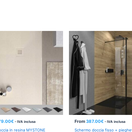
79.00
€
From
387.00
€
- IVA inclusa
- IVA inclusa
doccia in resina MYSTONE
Schermo doccia fisso + pieghe