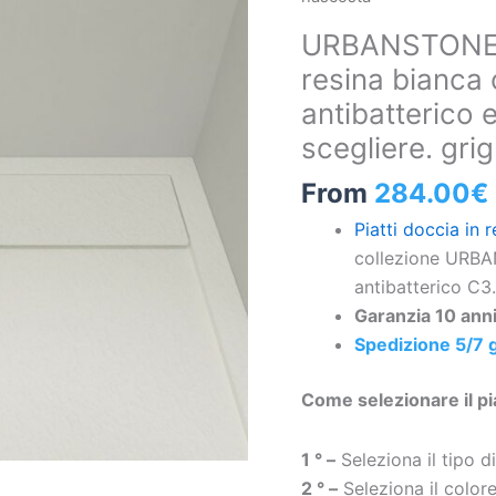
cornice
URBANSTONE P
in
resina bianca 
resina
antibatterico e
bianca
con
scegliere. gri
texture
From
284.00
€
ardesia,
antibatterico
Piatti doccia in r
e
collezione URBA
antiscivolo.
antibatterico C3. 
Colori
Garanzia 10 anni
da
Spedizione 5/7 g
scegliere.
griglia
Come selezionare il pi
nascosta
quantità
1 ° –
Seleziona il tipo d
2 ° –
Seleziona il colore