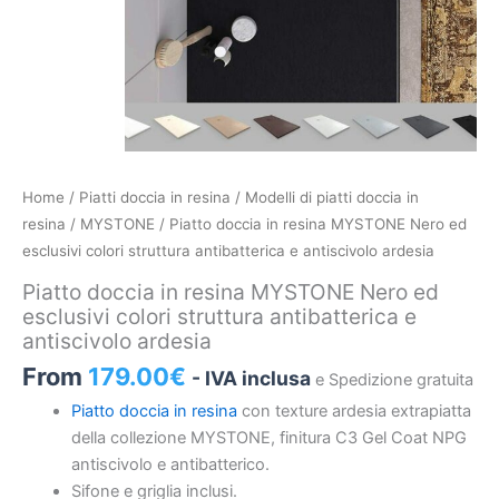
Piatto
Home
/
Piatti doccia in resina
/
Modelli di piatti doccia in
doccia
resina
/
MYSTONE
/ Piatto doccia in resina MYSTONE Nero ed
in
esclusivi colori struttura antibatterica e antiscivolo ardesia
resina
Piatto doccia in resina MYSTONE Nero ed
MYSTONE
esclusivi colori struttura antibatterica e
Nero
antiscivolo ardesia
ed
From
179.00
€
- IVA inclusa
e Spedizione gratuita
esclusivi
colori
Piatto doccia in resina
con texture ardesia extrapiatta
struttura
della collezione MYSTONE, finitura C3 Gel Coat NPG
antibatterica
antiscivolo e antibatterico.
e
Sifone e griglia inclusi.