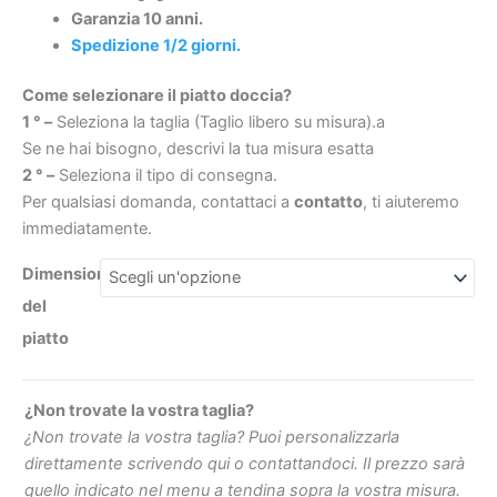
antiscivolo
Garanzia 10 anni.
ardesia
Spedizione 1/2 giorni.
quantità
Come selezionare il piatto doccia?
€279
€431.72
1 ° –
Seleziona la taglia (Taglio libero su misura).a
Se ne hai bisogno, descrivi la tua misura esatta
2 ° –
Seleziona il tipo di consegna.
Per qualsiasi domanda, contattaci a
contatto
, ti aiuteremo
immediatamente.
Dimensioni
del
piatto
¿Non trovate la vostra taglia?
¿Non trovate la vostra taglia? Puoi personalizzarla
direttamente scrivendo qui o contattandoci. Il prezzo sarà
quello indicato nel menu a tendina sopra la vostra misura.