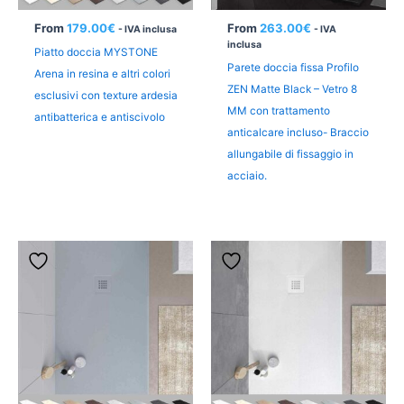
From
179.00
€
From
263.00
€
- IVA inclusa
- IVA
inclusa
Piatto doccia MYSTONE
Parete doccia fissa Profilo
Arena in resina e altri colori
ZEN Matte Black – Vetro 8
esclusivi con texture ardesia
MM con trattamento
antibatterica e antiscivolo
anticalcare incluso- Braccio
allungabile di fissaggio in
acciaio.