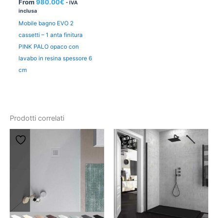
From
980.00
€
- IVA
inclusa
Mobile bagno EVO 2
cassetti – 1 anta finitura
PINK PALO opaco con
lavabo in resina spessore 6
cm
Prodotti correlati