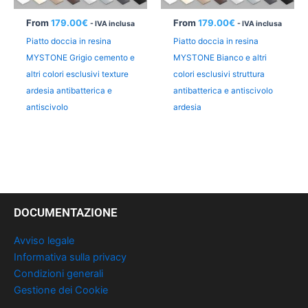
From
179.00
€
From
179.00
€
- IVA inclusa
- IVA inclusa
Piatto doccia in resina
Piatto doccia in resina
MYSTONE Grigio cemento e
MYSTONE Bianco e altri
altri colori esclusivi texture
colori esclusivi struttura
ardesia antibatterica e
antibatterica e antiscivolo
antiscivolo
ardesia
DOCUMENTAZIONE
Avviso legale
Informativa sulla privacy
Condizioni generali
Gestione dei Cookie