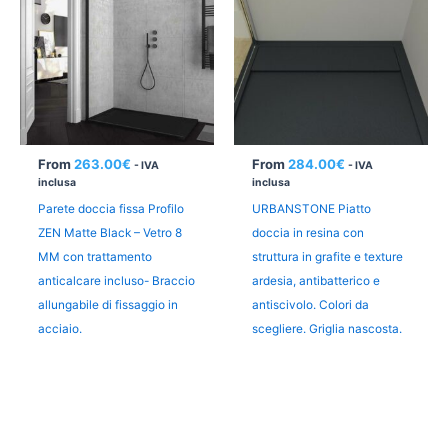
From
263.00
€
From
284.00
€
- IVA
- IVA
inclusa
inclusa
Parete doccia fissa Profilo
URBANSTONE Piatto
ZEN Matte Black – Vetro 8
doccia in resina con
MM con trattamento
struttura in grafite e texture
anticalcare incluso- Braccio
ardesia, antibatterico e
allungabile di fissaggio in
antiscivolo. Colori da
acciaio.
scegliere. Griglia nascosta.