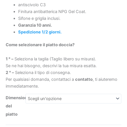
texture
antiscivolo C3
ardesia
Finitura antibatterica NPG Gel Coat.
antibatterica
Sifone e griglia inclusi.
e
Garanzia 10 anni.
€187.3
€188.51
antiscivolo.
Spedizione 1/2 giorni.
griglia
Come selezionare il piatto doccia?
in
acciaio
1 ° –
Seleziona la taglia (Taglio libero su misura).
inox
Se ne hai bisogno, descrivi la tua misura esatta.
quantità
2 ° –
Seleziona il tipo di consegna.
Per qualsiasi domanda, contattaci a
contatto
, ti aiuteremo
immediatamente.
Dimensioni
del
piatto