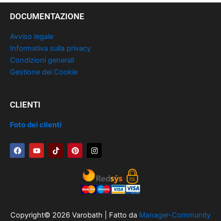
DOCUMENTAZIONE
Avviso legale
Informativa sulla privacy
Condizioni generali
Gestione dei Cookie
CLIENTI
Foto dei clienti
F
Y
T
P
I
a
o
i
i
n
c
u
k
n
s
e
t
t
t
t
b
u
o
e
a
o
b
k
r
g
o
e
e
r
k
s
a
t
m
Copyright© 2026 Varobath | Fatto da
Manager-Community