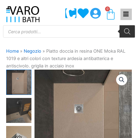
Vai
0
Carrel
al
contenuto
Products
search
Home
»
Negozio
»
Piatto doccia in resina ONE Moka RAL
1019 e altri colori con texture ardesia antibatterica e
antiscivolo. griglia in acciaio inox