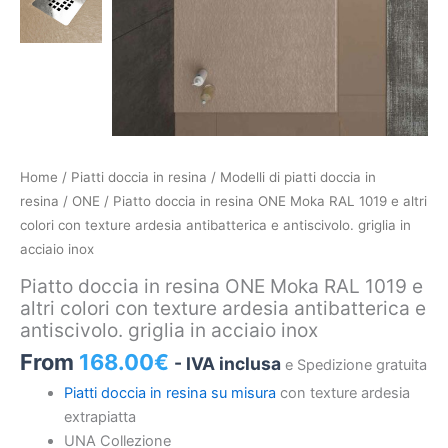
Piatto
Home
/
Piatti doccia in resina
/
Modelli di piatti doccia in
doccia
resina
/
ONE
/ Piatto doccia in resina ONE Moka RAL 1019 e altri
in
colori con texture ardesia antibatterica e antiscivolo. griglia in
resina
acciaio inox
ONE
Piatto doccia in resina ONE Moka RAL 1019 e
Moka
altri colori con texture ardesia antibatterica e
RAL
antiscivolo. griglia in acciaio inox
1019
From
168.00
€
- IVA inclusa
e Spedizione gratuita
e
altri
Piatti doccia in resina su misura
con texture ardesia
colori
extrapiatta
con
UNA Collezione