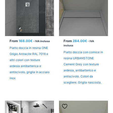
From
168.00
€
From
284.00
€
- IVA inclusa
- IVA
inclusa
Piatto doccia in resina ONE
Piatto doccia con cornice in
Grigio Antracite RAL 7016 e
resina URBANSTONE
altri colori con texture
Cement Grey con texture
ardesia antibatterica e
ardesia, antibatterico e
antiscivolo. griglia in acciaio
antiscivolo. Colori da
inox
scegliere. Griglia nascosta.