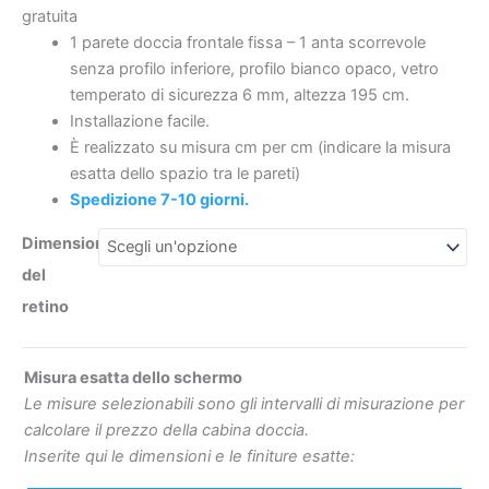
gratuita
Con
1 parete doccia frontale fissa – 1 anta scorrevole
trattamento
senza profilo inferiore, profilo bianco opaco, vetro
anticalcare.
temperato di sicurezza 6 mm, altezza 195 cm.
Finitura
€344
€168.55
Installazione facile.
BIANCO
È realizzato su misura cm per cm (indicare la misura
OPACO.
esatta dello spazio tra le pareti)
quantità
Spedizione 7-10 giorni.
Dimensioni
del
retino
Misura esatta dello schermo
Le misure selezionabili sono gli intervalli di misurazione per
calcolare il prezzo della cabina doccia.
Inserite qui le dimensioni e le finiture esatte: