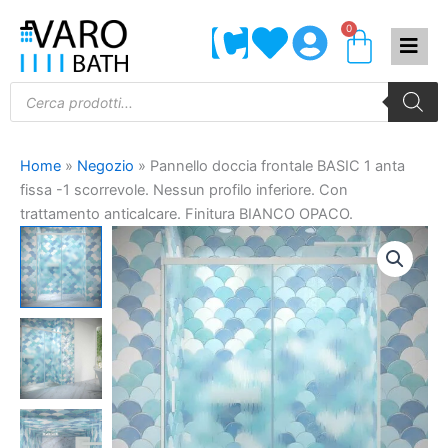
Vai
0
Carrel
al
contenuto
Products
search
Home
»
Negozio
»
Pannello doccia frontale BASIC 1 anta
fissa -1 scorrevole. Nessun profilo inferiore. Con
trattamento anticalcare. Finitura BIANCO OPACO.