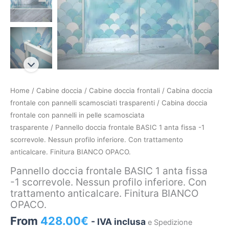
Pannello
Home
/
Cabine doccia
/
Cabine doccia frontali
/
Cabina doccia
doccia
frontale con pannelli scamosciati trasparenti
/
Cabina doccia
frontale
frontale con pannelli in pelle scamosciata
BASIC
trasparente
/ Pannello doccia frontale BASIC 1 anta fissa -1
1
scorrevole. Nessun profilo inferiore. Con trattamento
anta
anticalcare. Finitura BIANCO OPACO.
fissa
Pannello doccia frontale BASIC 1 anta fissa
-1
-1 scorrevole. Nessun profilo inferiore. Con
scorrevole.
trattamento anticalcare. Finitura BIANCO
Nessun
OPACO.
profilo
From
428.00
€
- IVA inclusa
e Spedizione
inferiore.