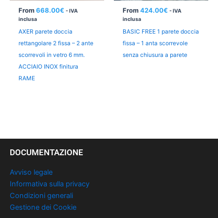
From
668.00
€
From
424.00
€
- IVA
- IVA
inclusa
inclusa
AXER parete doccia
BASIC FREE 1 parete doccia
rettangolare 2 fissa – 2 ante
fissa – 1 anta scorrevole
scorrevoli in vetro 6 mm.
senza chiusura a parete
ACCIAIO INOX finitura
RAME
DOCUMENTAZIONE
Avviso legale
Informativa sulla privacy
Condizioni generali
Gestione dei Cookie