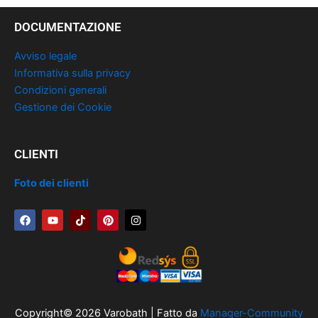
DOCUMENTAZIONE
Avviso legale
Informativa sulla privacy
Condizioni generali
Gestione dei Cookie
CLIENTI
Foto dei clienti
F
Y
T
P
I
a
o
i
i
n
c
u
k
n
s
e
t
t
t
t
b
u
o
e
a
o
b
k
r
g
o
e
e
r
k
s
a
t
m
Copyright© 2026 Varobath | Fatto da
Manager-Community