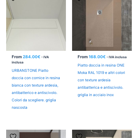
From
284.00
€
From
168.00
€
- IVA
- IVA inclusa
inclusa
Piatto doccia in resina ONE
URBANSTONE Piatto
Moka RAL 1019 e altri colori
doccia con cornice in resina
con texture ardesia
bianca con texture ardesia,
antibatterica e antiscivolo.
antibatterico e antiscivolo.
griglia in acciaio inox
Colori da scegliere. griglia
nascosta