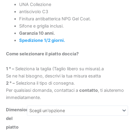
UNA Collezione
con
antiscivolo C3
texture
Finitura antibatterica NPG Gel Coat.
ardesia
Sifone e griglia inclusi.
antibatterica
€356
€188.51
Garanzia 10 anni.
e
Spedizione 1/2 giorni.
antiscivolo.
griglia
Come selezionare il piatto doccia?
in
acciaio
1 ° –
Seleziona la taglia (Taglio libero su misura).a
inox
Se ne hai bisogno, descrivi la tua misura esatta
quantità
2 ° –
Seleziona il tipo di consegna.
Per qualsiasi domanda, contattaci a
contatto
, ti aiuteremo
immediatamente.
Dimensioni
del
piatto