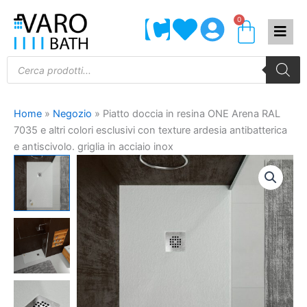
Vai
0
Carrel
al
contenuto
Products
search
Home
»
Negozio
»
Piatto doccia in resina ONE Arena RAL
7035 e altri colori esclusivi con texture ardesia antibatterica
e antiscivolo. griglia in acciaio inox