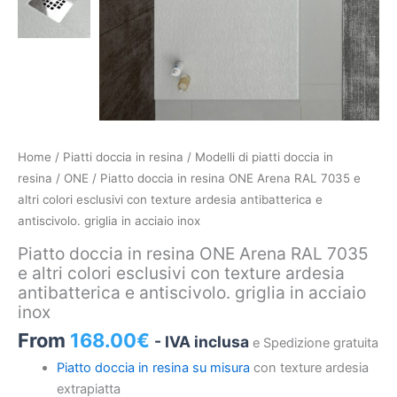
Piatto
Home
/
Piatti doccia in resina
/
Modelli di piatti doccia in
doccia
resina
/
ONE
/ Piatto doccia in resina ONE Arena RAL 7035 e
in
altri colori esclusivi con texture ardesia antibatterica e
resina
antiscivolo. griglia in acciaio inox
ONE
Piatto doccia in resina ONE Arena RAL 7035
Arena
e altri colori esclusivi con texture ardesia
RAL
antibatterica e antiscivolo. griglia in acciaio
7035
inox
e
From
168.00
€
- IVA inclusa
e Spedizione gratuita
altri
Piatto doccia in resina su misura
con texture ardesia
colori
extrapiatta
esclusivi