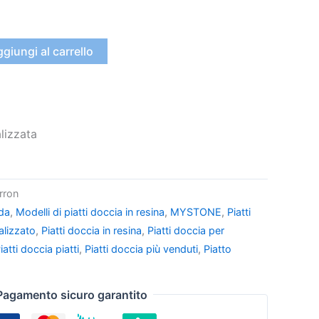
giungi al carrello
lizzata
rron
da
,
Modelli di piatti doccia in resina
,
MYSTONE
,
Piatti
alizzato
,
Piatti doccia in resina
,
Piatti doccia per
iatti doccia piatti
,
Piatti doccia più venduti
,
Piatto
a
Pagamento sicuro garantito