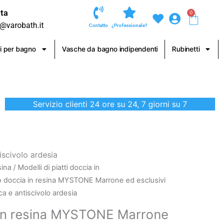
ta
0
Carre
o@varobath.it
Contatto
¿Professionale?
i per bagno
Vasche da bagno indipendenti
Rubinetti
Servizio clienti 24 ore su 24, 7 giorni su 7
iscivolo ardesia
sina
/
Modelli di piatti doccia in
to doccia in resina MYSTONE Marrone ed esclusivi
ica e antiscivolo ardesia
 in resina MYSTONE Marrone