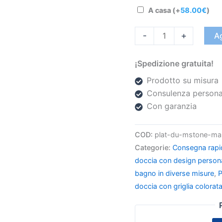
A casa
(+
58.00
€
)
-
+
Ag
¡Spedizione gratuita!
Prodotto su misura
Consulenza persona
Con garanzia
COD:
plat-du-mstone-ma
Categorie:
Consegna rapi
doccia con design person
bagno in diverse misure
,
P
doccia con griglia colorat