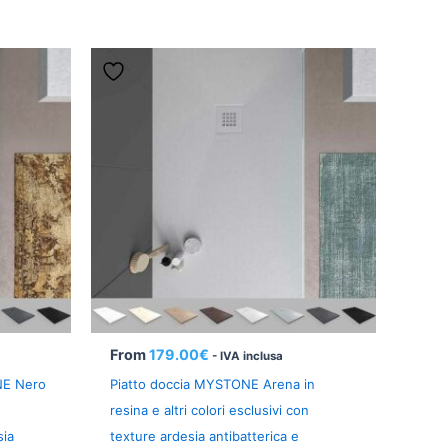
From
179.00
€
- IVA inclusa
NE Nero
Piatto doccia MYSTONE Arena in
resina e altri colori esclusivi con
sia
texture ardesia antibatterica e