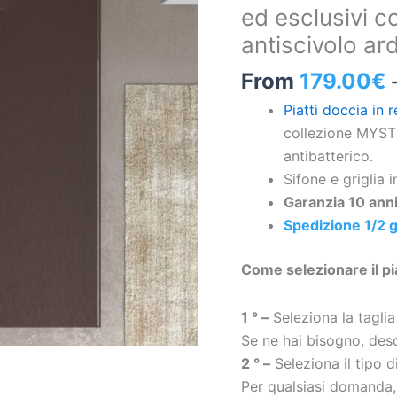
ed esclusivi co
Marrone
antiscivolo ar
ed
esclusivi
From
179.00
€
colori
Piatti doccia in r
struttura
collezione MYSTO
antibatterica
antibatterico.
e
Sifone e griglia i
antiscivolo
Garanzia 10 anni
ardesia
Spedizione 1/2 g
quantità
Come selezionare il pi
1 ° –
Seleziona la taglia
Se ne hai bisogno, desc
2 ° –
Seleziona il tipo 
Per qualsiasi domanda,