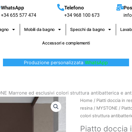
WhatsApp
Telefono
Pos
+34 655 577 474
+34 968 100 673
inf
bagno
Mobili da bagno
Specchi da bagno
Lavab
Accessori e complementi
Produzione personalizzata
WhatsApp
E Marrone ed esclusivi colori struttura antibatterica e ant
Piatto
Home
/
Piatti doccia in re
doccia
resina
/
MYSTONE
/ Piat
in
colori struttura antibatter
resina
Piatto doccia
MYSTONE