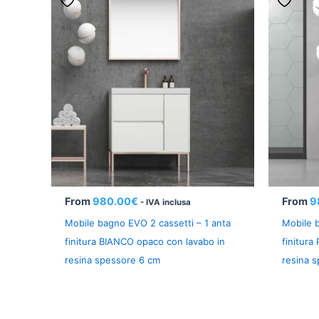
From
980.00
€
From
9
- IVA inclusa
Mobile bagno EVO 2 cassetti – 1 anta
Mobile b
finitura BIANCO opaco con lavabo in
finitura
resina spessore 6 cm
resina 