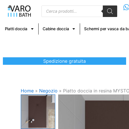
Vai
Products
al
search
contenuto
Piatti doccia
Cabine doccia
Schermi per vasca da 
Spedizione gratuita
Home
»
Negozio
»
Piatto doccia in resina MYSTON