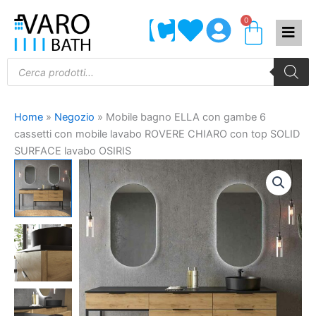
Vai
0
Carrel
al
contenuto
Products
search
Home
»
Negozio
»
Mobile bagno ELLA con gambe 6
cassetti con mobile lavabo ROVERE CHIARO con top SOLID
SURFACE lavabo OSIRIS