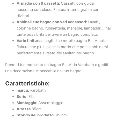
Armadio con 6 cassetti:
Cassetti con guida
nascosta soft close. Finitura interna grafite con
divisori.
Abbina il tuo bagno con vari accessori:
Lavabi,
colonne bagno, rubinetteria, mensole, lampadari… hai
tante possibilità per avere un bagno completo.
Varie finiture:
scegli il tuo mobile bagno ELLA nella
finitura che più ti piace in modo che possa abbinarsi
perfettamente al resto dei sanitari del bagno.
Prendi il tuo mobiletto da bagno ELLA da Varobath e goditi
una decorazione impeccabile nel tuo bagno!
Caratteristiche:
marca:
varobath
Serie:
Ella
Montaggio:
Assemblaggio
Altezza
85cm
Sfondo del prodotto:
45 cm