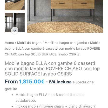
Mobile
Home
/
Mobili da bagno
/
Mobili da bagno con gambe
/ Mobile
bagno
bagno ELLA con gambe 6 cassetti con mobile lavabo ROVERE
ELLA
CHIARO con top SOLID SURFACE lavabo OSIRIS
con
Mobile bagno ELLA con gambe 6 cassetti
gambe
con mobile lavabo ROVERE CHIARO con top
6
SOLID SURFACE lavabo OSIRIS
cassetti
From
1,815.00
€
- IVA inclusa
e Spedizione
con
mobile
gratuita
lavabo
Mobile bagno ELLA con 6 cassetti e base
ROVERE
sottolavabo.
CHIARO
Include mobili in rovere chiaro + piano di lavoro in