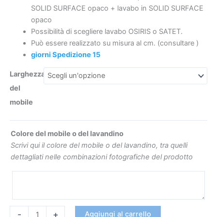
con
SOLID SURFACE opaco + lavabo in SOLID SURFACE
top
opaco
SOLID
Possibilità di scegliere lavabo OSIRIS o SATET.
SURFACE
Può essere realizzato su misura al cm.
(consultare
)
€233
€684
lavabo
giorni Spedizione 15
OSIRIS
Larghezza
quantità
del
mobile
Colore del mobile o del lavandino
Scrivi qui il colore del mobile o del lavandino, tra quelli
dettagliati nelle combinazioni fotografiche del prodotto
-
+
Aggiungi al carrello