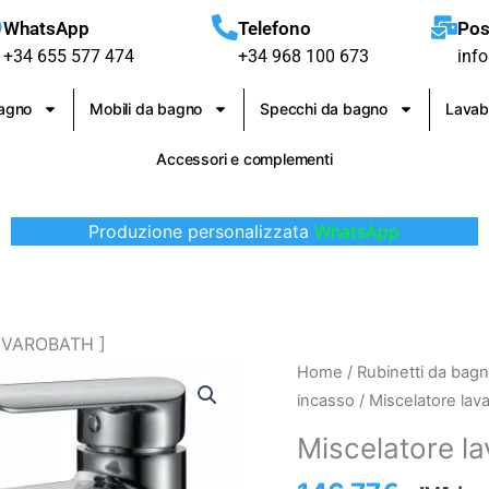
WhatsApp
Telefono
Pos
+34 655 577 474
+34 968 100 673
inf
bagno
Mobili da bagno
Specchi da bagno
Lavab
Accessori e complementi
Produzione personalizzata
WhatsApp
 [ VAROBATH ]
Miscelatore
Home
/
Rubinetti da bag
lavabo
incasso
/ Miscelatore lav
alto
Miscelatore l
Ural
[