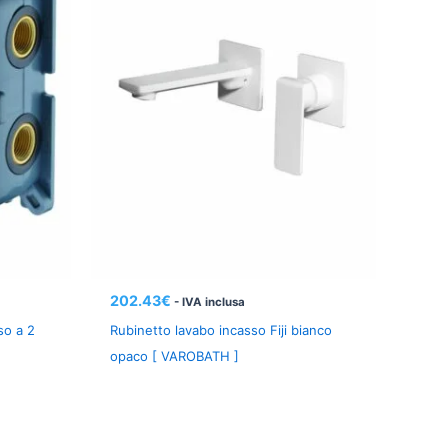
202.43
€
- IVA inclusa
so a 2
Rubinetto lavabo incasso Fiji bianco
opaco [ VAROBATH ]