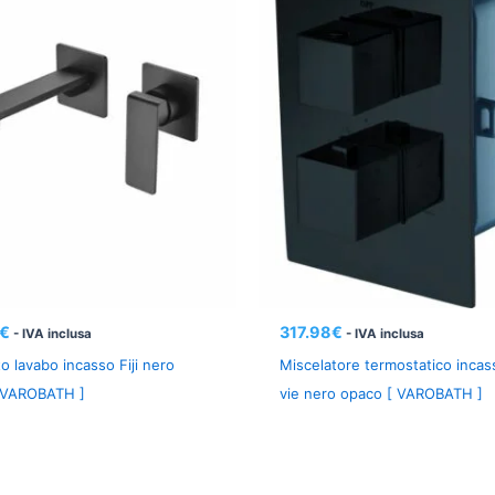
€
317.98
€
- IVA inclusa
- IVA inclusa
o lavabo incasso Fiji nero
Miscelatore termostatico incas
 VAROBATH ]
vie nero opaco [ VAROBATH ]