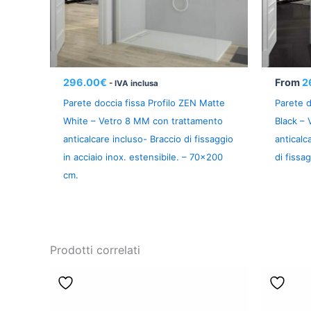
296.00
€
From
2
- IVA inclusa
Parete doccia fissa Profilo ZEN Matte
Parete d
White – Vetro 8 MM con trattamento
Black –
anticalcare incluso- Braccio di fissaggio
anticalc
in acciaio inox. estensibile. – 70×200
di fissag
cm.
Prodotti correlati