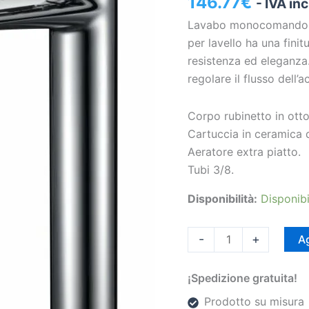
146.77
€
- IVA in
VAROBATH
Lavabo monocomando se
]
per lavello ha una finit
quantità
resistenza ed eleganza
regolare il flusso dell
Corpo rubinetto in ott
Cartuccia in ceramica
Aeratore extra piatto.
Tubi 3/8.
Disponibilità:
Disponibi
-
+
Ag
¡Spedizione gratuita!
Prodotto su misura