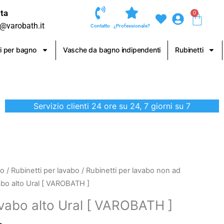
ta
0
Carre
o@varobath.it
Contatto
¿Professionale?
i per bagno
Vasche da bagno indipendenti
Rubinetti
Servizio clienti 24 ore su 24, 7 giorni su 7
no
/
Rubinetti per lavabo
/
Rubinetti per lavabo non ad
abo alto Ural [ VAROBATH ]
avabo alto Ural [ VAROBATH ]