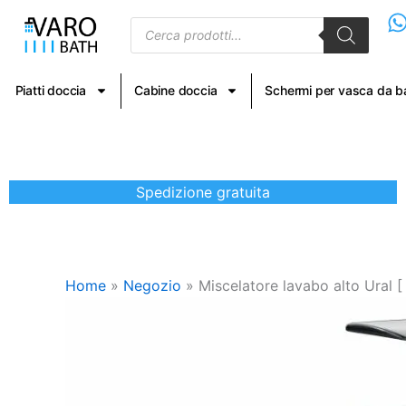
Vai
Products
al
search
contenuto
Piatti doccia
Cabine doccia
Schermi per vasca da 
Spedizione gratuita
Home
»
Negozio
»
Miscelatore lavabo alto Ural