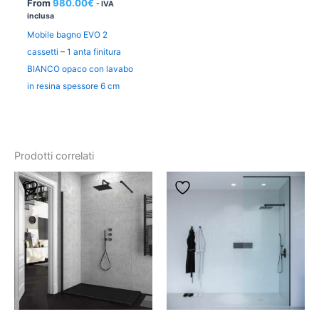
From
980.00
€
- IVA
inclusa
Mobile bagno EVO 2
cassetti – 1 anta finitura
BIANCO opaco con lavabo
in resina spessore 6 cm
Prodotti correlati