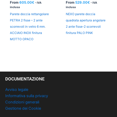
From
605.00
€
From
529.00
€
- IVA
- IVA
inclusa
inclusa
Parete doccia rettangolare
NEXO parete doccia
PETRA 2 fisse – 2 ante
quadrata apertura angolare
scorrevoli in vetro 6 mm.
2 ante fisse-2 scorrevoli
ACCIAIO INOX finitura
finitura PALO PINK
MOTTO OPACO
DOCUMENTAZIONE
Avviso legale
Informativa sulla privacy
Condizioni generali
Gestione dei Cookie