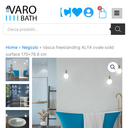
Vai
0
Carrel
al
contenuto
Products
search
Home
»
Negozio
»
Vasca freestanding ALYA ovale solid
surface 170×78.6 cm