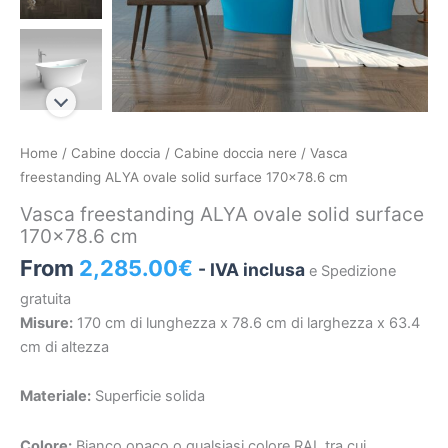
Vasca
Home
/
Cabine doccia
/
Cabine doccia nere
/ Vasca
freestanding
freestanding ALYA ovale solid surface 170×78.6 cm
ALYA
Vasca freestanding ALYA ovale solid surface
ovale
170×78.6 cm
solid
From
2,285.00
€
- IVA inclusa
e Spedizione
surface
170×78.6
gratuita
cm
Misure:
170 cm di lunghezza x 78.6 cm di larghezza x 63.4
quantità
cm di altezza
Materiale:
Superficie solida
Colore:
Bianco opaco o qualsiasi colore RAL tra cui