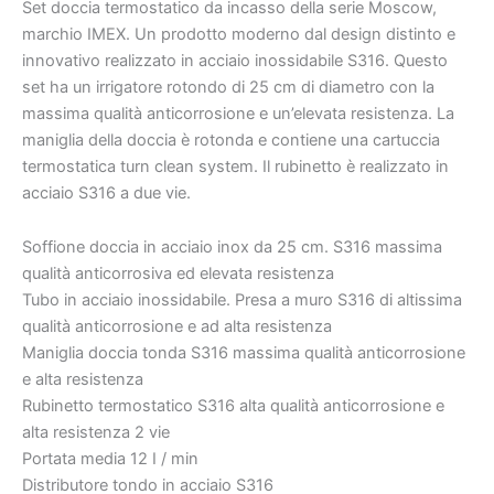
S.163
Set doccia termostatico da incasso della serie Moscow,
[
marchio IMEX. Un prodotto moderno dal design distinto e
VAROBATH
innovativo realizzato in acciaio inossidabile S316. Questo
]
set ha un irrigatore rotondo di 25 cm di diametro con la
quantità
€148.58
€168
massima qualità anticorrosione e un’elevata resistenza. La
maniglia della doccia è rotonda e contiene una cartuccia
termostatica turn clean system. Il rubinetto è realizzato in
acciaio S316 a due vie.
Soffione doccia in acciaio inox da 25 cm. S316 massima
qualità anticorrosiva ed elevata resistenza
Tubo in acciaio inossidabile. Presa a muro S316 di altissima
qualità anticorrosione e ad alta resistenza
Maniglia doccia tonda S316 massima qualità anticorrosione
e alta resistenza
Rubinetto termostatico S316 alta qualità anticorrosione e
alta resistenza 2 vie
Portata media 12 I / min
Distributore tondo in acciaio S316