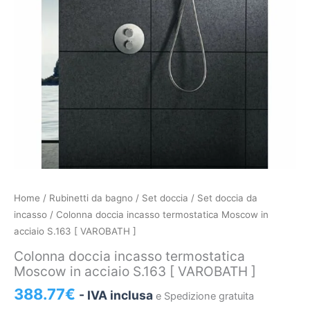
Colonna
Home
/
Rubinetti da bagno
/
Set doccia
/
Set doccia da
doccia
incasso
/ Colonna doccia incasso termostatica Moscow in
incasso
acciaio S.163 [ VAROBATH ]
termostatica
Colonna doccia incasso termostatica
Moscow
Moscow in acciaio S.163 [ VAROBATH ]
in
388.77
€
- IVA inclusa
e Spedizione gratuita
acciaio