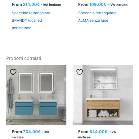
From
214.00
€
From
109.00
€
- IVA inclusa
- IVA inclusa
Specchio rettangolare
Specchio rettangolare
BRANDY luce led
ALMA senza luce
perimetrale
Prodotti correlati
From
704.00
€
From
644.00
€
- IVA
- IVA
inclusa
inclusa