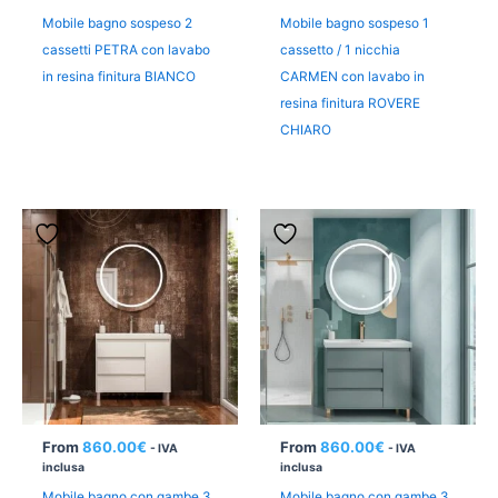
Mobile bagno sospeso 2
Mobile bagno sospeso 1
cassetti PETRA con lavabo
cassetto / 1 nicchia
in resina finitura BIANCO
CARMEN con lavabo in
resina finitura ROVERE
CHIARO
From
860.00
€
From
860.00
€
- IVA
- IVA
inclusa
inclusa
Mobile bagno con gambe 3
Mobile bagno con gambe 3