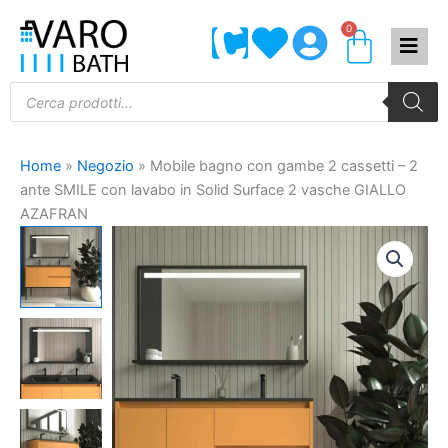
Vai
0
Carrel
al
contenuto
Products
search
Home
»
Negozio
»
Mobile bagno con gambe 2 cassetti – 2
ante SMILE con lavabo in Solid Surface 2 vasche GIALLO
AZAFRAN