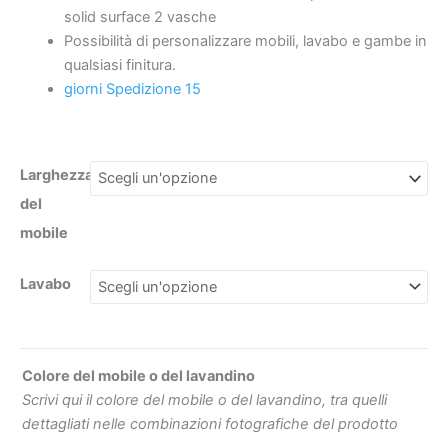
in
solid surface 2 vasche
Solid
Possibilità di personalizzare mobili, lavabo e gambe in
Surface
qualsiasi finitura.
2
giorni Spedizione 15
€293.18
€76.59
vasche
GIALLO
AZAFRAN
Larghezza
quantità
del
mobile
Lavabo
Colore del mobile o del lavandino
Scrivi qui il colore del mobile o del lavandino, tra quelli
dettagliati nelle combinazioni fotografiche del prodotto