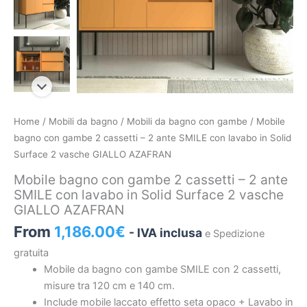
Mobile
Home
/
Mobili da bagno
/
Mobili da bagno con gambe
/ Mobile
bagno
bagno con gambe 2 cassetti – 2 ante SMILE con lavabo in Solid
con
Surface 2 vasche GIALLO AZAFRAN
gambe
Mobile bagno con gambe 2 cassetti – 2 ante
2
SMILE con lavabo in Solid Surface 2 vasche
cassetti
GIALLO AZAFRAN
-
From
1,186.00
€
- IVA inclusa
e Spedizione
2
ante
gratuita
SMILE
Mobile da bagno con gambe SMILE con 2 cassetti,
con
misure tra 120 cm e 140 cm.
lavabo
Include mobile laccato effetto seta opaco + Lavabo in