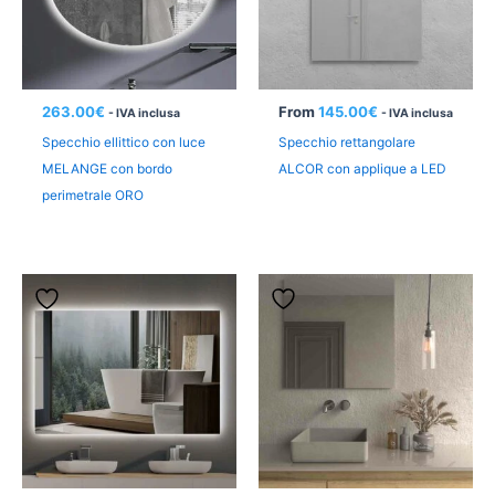
263.00
€
From
145.00
€
- IVA inclusa
- IVA inclusa
Specchio ellittico con luce
Specchio rettangolare
MELANGE con bordo
ALCOR con applique a LED
perimetrale ORO