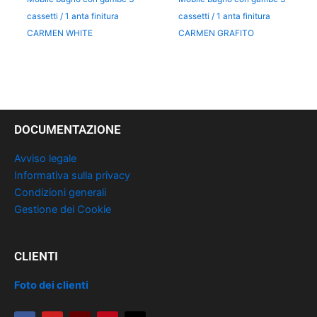
cassetti / 1 anta finitura
cassetti / 1 anta finitura
CARMEN WHITE
CARMEN GRAFITO
DOCUMENTAZIONE
Avviso legale
Informativa sulla privacy
Condizioni generali
Gestione dei Cookie
CLIENTI
Foto dei clienti
F
Y
T
P
I