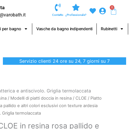
ta
0
Carre
o@varobath.it
Contatto
¿Professionale?
i per bagno
Vasche da bagno indipendenti
Rubinetti
Servizio clienti 24 ore su 24, 7 giorni su 7
atterica e antiscivolo. Griglia termolaccata
sina
/
Modelli di piatti doccia in resina
/
CLOE
/ Piatto
 pallido e altri colori esclusivi con texture ardesia
. Griglia termolaccata
CLOE in resina rosa pallido e