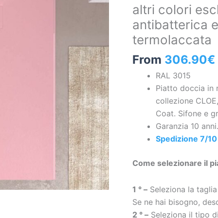
altri colori es
rosa
antibatterica e
pallido
e
termolaccata
altri
From
306.90
€
colori
esclusivi
RAL 3015
con
Piatto doccia in 
texture
collezione CLOE,
ardesia
Coat. Sifone e gri
antibatterica
Garanzia 10 anni
e
Spedizione 7/10 
antiscivolo.
Griglia
Come selezionare il pi
termolaccata
quantità
1 ° –
Seleziona la taglia
Se ne hai bisogno, desc
2 ° –
Seleziona il tipo 