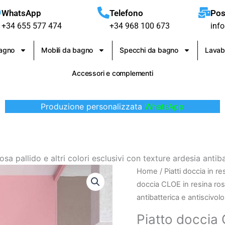
WhatsApp
Telefono
Pos
+34 655 577 474
+34 968 100 673
inf
bagno
Mobili da bagno
Specchi da bagno
Lavab
Accessori e complementi
Produzione personalizzata
WhatsApp
sa pallido e altri colori esclusivi con texture ardesia antib
Piatto
Home
/
Piatti doccia in re
doccia
doccia CLOE in resina rosa
CLOE
antibatterica e antiscivolo
in
Piatto doccia 
resina