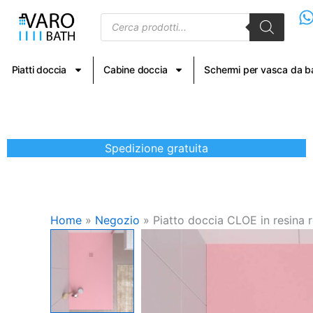
Vai
Products
al
search
contenuto
Piatti doccia
Cabine doccia
Schermi per vasca da 
Spedizione gratuita
Home
»
Negozio
»
Piatto doccia CLOE in resina ro