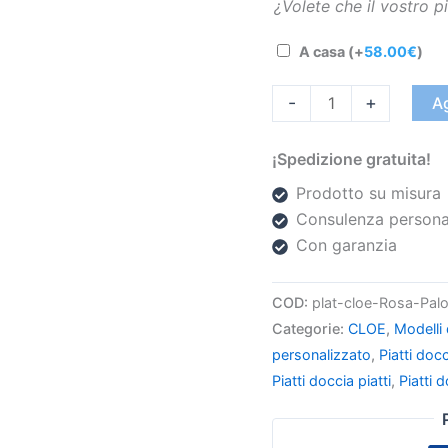
¿Volete che il vostro 
A casa
(+
58.00
€
)
-
+
Ag
¡Spedizione gratuita!
Prodotto su misura
Consulenza persona
Con garanzia
COD:
plat-cloe-Rosa-Pal
Categorie:
CLOE
,
Modelli 
personalizzato
,
Piatti docc
Piatti doccia piatti
,
Piatti 