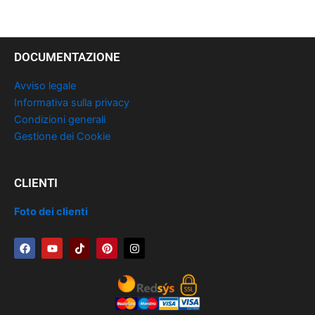
DOCUMENTAZIONE
Avviso legale
Informativa sulla privacy
Condizioni generali
Gestione dei Cookie
CLIENTI
Foto dei clienti
F
Y
T
P
I
a
o
i
i
n
c
u
k
n
s
e
t
t
t
t
b
u
o
e
a
o
b
k
r
g
o
e
e
r