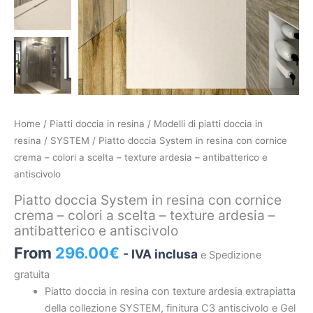
Piatto
Home
/
Piatti doccia in resina
/
Modelli di piatti doccia in
doccia
resina
/
SYSTEM
/ Piatto doccia System in resina con cornice
System
crema – colori a scelta – texture ardesia – antibatterico e
in
antiscivolo
resina
Piatto doccia System in resina con cornice
con
crema – colori a scelta – texture ardesia –
cornice
antibatterico e antiscivolo
crema
From
296.00
€
- IVA inclusa
e Spedizione
–
colori
gratuita
a
Piatto doccia in resina con texture ardesia extrapiatta
scelta
della collezione SYSTEM, finitura C3 antiscivolo e Gel