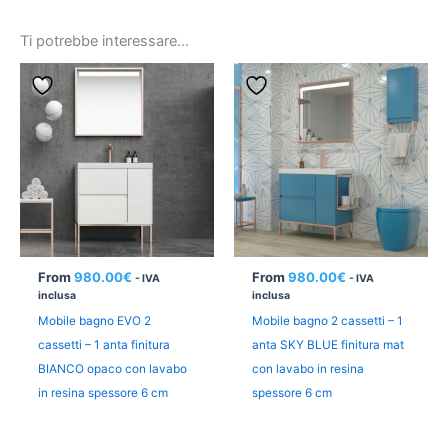
Ti potrebbe interessare…
From
980.00
€
From
980.00
€
- IVA
- IVA
inclusa
inclusa
Mobile bagno EVO 2
Mobile bagno 2 cassetti – 1
cassetti – 1 anta finitura
anta SKY BLUE finitura mat
BIANCO opaco con lavabo
con lavabo in resina
in resina spessore 6 cm
spessore 6 cm