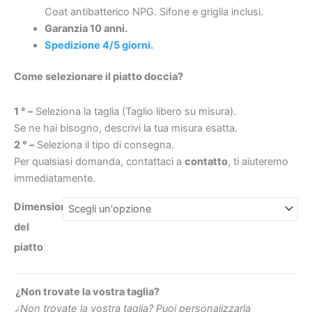
–
Coat antibatterico NPG. Sifone e griglia inclusi.
texture
Garanzia 10 anni.
ardesia
Spedizione 4/5 giorni.
–
€267.77
€414.78
Come selezionare il piatto doccia?
antibatterico
e
1 ° –
Seleziona la taglia (Taglio libero su misura).
antiscivolo
Se ne hai bisogno, descrivi la tua misura esatta.
quantità
2 ° –
Seleziona il tipo di consegna.
Per qualsiasi domanda, contattaci a
contatto
, ti aiuteremo
immediatamente.
Dimensioni
del
piatto
¿Non trovate la vostra taglia?
¿Non trovate la vostra taglia? Puoi personalizzarla