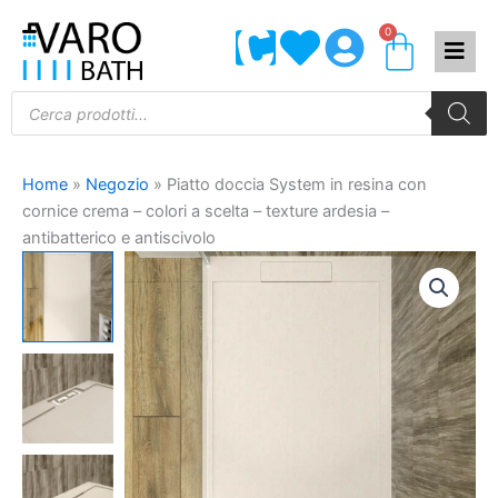
Vai
0
Carrel
al
contenuto
Products
search
Home
»
Negozio
»
Piatto doccia System in resina con
cornice crema – colori a scelta – texture ardesia –
antibatterico e antiscivolo