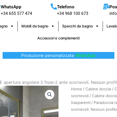
WhatsApp
Telefono
Pos
+34 655 577 474
+34 968 100 673
inf
bagno
Mobili da bagno
Specchi da bagno
Lavab
Accessori e complementi
Produzione personalizzata
WhatsApp
apertura angolare 2 fisse-2 ante scorrevoli. Nessun profilo
Paradoccia
Home
/
Cabine doccia
/
C
rettangolare
scorrevoli
/
Cabine doccia 
FLARE
trasparenti
/ Paradoccia r
apertura
scorrevoli. Nessun profilo
angolare