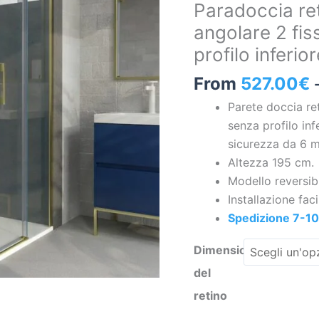
Paradoccia re
2
angolare 2 fis
fisse-
profilo inferio
2
ante
From
527.00
€
scorrevoli.
Parete doccia re
Nessun
senza profilo inf
profilo
sicurezza da 6 m
inferiore.
Altezza 195 cm.
Finitura
Modello reversibi
ORO
Installazione faci
quantità
Spedizione 7-10 
Dimensioni
del
retino