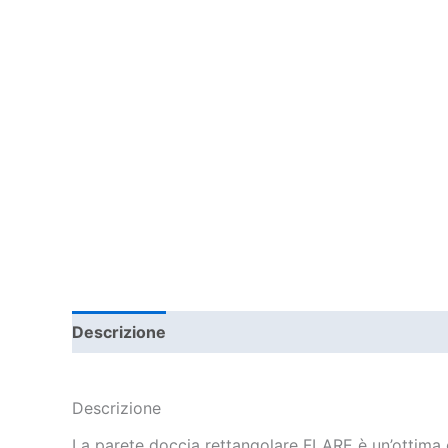
Descrizione
Informazioni aggiuntive
Descrizione
La parete doccia rettangolare FLARE è un’ottima 