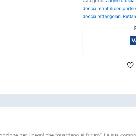
Categorie:
Cabine doccia
doccia retrattili con porte
doccia rettangolari
,
Rettan
opzione per i bagni che “guardano al futuro”. La sua compo