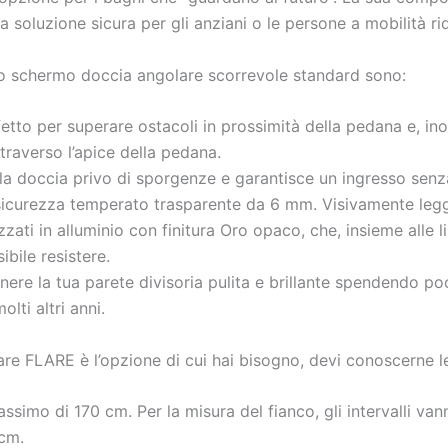
 soluzione sicura per gli anziani o le persone a mobilità ri
ico schermo doccia angolare scorrevole standard sono:
fetto per superare ostacoli in prossimità della pedana e, in
raverso l’apice della pedana.
 alla doccia privo di sporgenze e garantisce un ingresso senz
sicurezza temperato trasparente da 6 mm. Visivamente leg
zati in alluminio con finitura Oro opaco, che, insieme alle l
bile resistere.
nere la tua parete divisoria pulita e brillante spendendo p
lti altri anni.
are FLARE è l’opzione di cui hai bisogno, devi conoscerne l
ssimo di 170 cm. Per la misura del fianco, gli intervalli va
 cm.