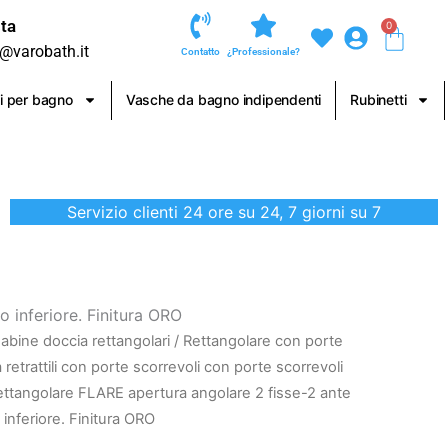
ta
0
Carre
o@varobath.it
Contatto
¿Professionale?
i per bagno
Vasche da bagno indipendenti
Rubinetti
Servizio clienti 24 ore su 24, 7 giorni su 7
 inferiore. Finitura ORO
abine doccia rettangolari
/
Rettangolare con porte
retrattili con porte scorrevoli con porte scorrevoli
ettangolare FLARE apertura angolare 2 fisse-2 ante
 inferiore. Finitura ORO