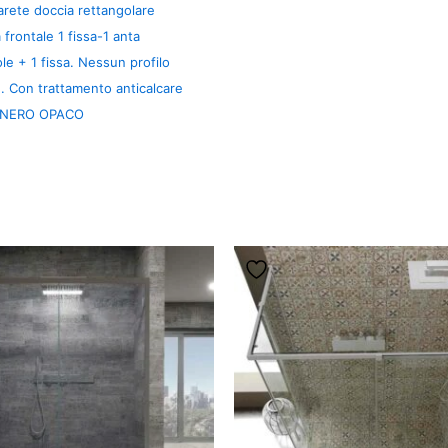
rete doccia rettangolare
 frontale 1 fissa-1 anta
le + 1 fissa. Nessun profilo
e. Con trattamento anticalcare
a NERO OPACO