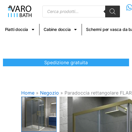
Vai
Products
al
search
contenuto
Piatti doccia
Cabine doccia
Schermi per vasca da 
Spedizione gratuita
Home
»
Negozio
»
Paradoccia rettangolare FLARE 