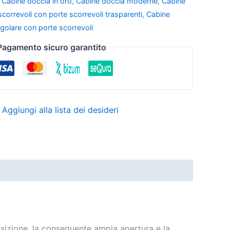
,
Cabine doccia in oro
,
Cabine doccia moderne
,
Cabine
 scorrevoli con porte scorrevoli trasparenti
,
Cabine
golare con porte scorrevoli
Pagamento sicuro garantito
Aggiungi alla lista dei desideri
sizione, la conseguente ampia apertura e la