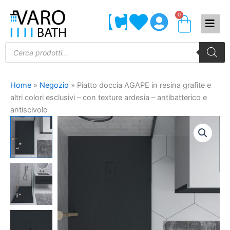
Vai
0
Carrel
al
contenuto
Products
search
Home
»
Negozio
»
Piatto doccia AGAPE in resina grafite e
altri colori esclusivi – con texture ardesia – antibatterico e
antiscivolo