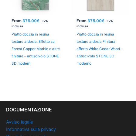
From
375.00
€
From
375.00
€
- IVA
- IVA
inclusa
inclusa
Piatto doccia in resina
Piatto doccia in resina
texture ardesia. Effetto su
texture ardesia Finitura
Forest Copper Marble e altre
effetto White Cedar Wood –
finiture – antiscivolo STONE
antiscivolo STONE 3D
3D modern
moderno
DOCUMENTAZIONE
Avviso legale
Informativa sulla privacy