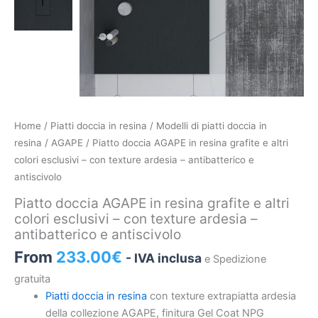
Piatto
Home
/
Piatti doccia in resina
/
Modelli di piatti doccia in
doccia
resina
/
AGAPE
/ Piatto doccia AGAPE in resina grafite e altri
AGAPE
colori esclusivi – con texture ardesia – antibatterico e
in
antiscivolo
resina
Piatto doccia AGAPE in resina grafite e altri
grafite
colori esclusivi – con texture ardesia –
e
antibatterico e antiscivolo
altri
From
233.00
€
- IVA inclusa
e Spedizione
colori
esclusivi
gratuita
–
Piatti doccia in resina
con texture extrapiatta ardesia
con
della collezione AGAPE, finitura Gel Coat NPG