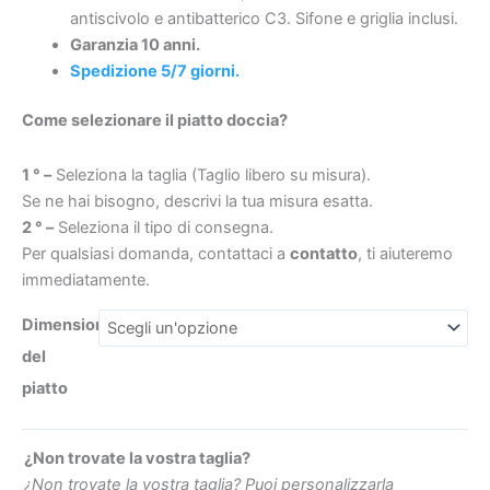
texture
antiscivolo e antibatterico C3. Sifone e griglia inclusi.
ardesia
Garanzia 10 anni.
–
Spedizione 5/7 giorni.
antibatterico
€306.9
€83.24
Come selezionare il piatto doccia?
e
antiscivolo
1 ° –
Seleziona la taglia (Taglio libero su misura).
quantità
Se ne hai bisogno, descrivi la tua misura esatta.
2 ° –
Seleziona il tipo di consegna.
Per qualsiasi domanda, contattaci a
contatto
, ti aiuteremo
immediatamente.
Dimensioni
del
piatto
¿Non trovate la vostra taglia?
¿Non trovate la vostra taglia? Puoi personalizzarla