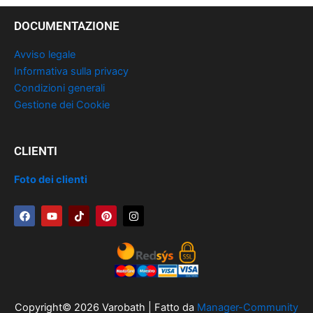
DOCUMENTAZIONE
Avviso legale
Informativa sulla privacy
Condizioni generali
Gestione dei Cookie
CLIENTI
Foto dei clienti
F
Y
T
P
I
a
o
i
i
n
c
u
k
n
s
e
t
t
t
t
b
u
o
e
a
o
b
k
r
g
o
e
e
r
k
s
a
t
m
Copyright© 2026 Varobath | Fatto da
Manager-Community