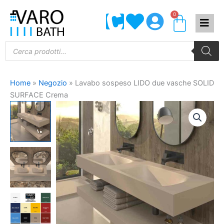
Vai
0
Carrel
al
contenuto
Products
search
Home
»
Negozio
»
Lavabo sospeso LIDO due vasche SOLID
SURFACE Crema