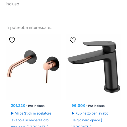
incluso
Ti potrebbe interessare…
201.22
€
96.00
€
- IVA inclusa
- IVA inclusa
► Milos Stick miscelatore
► Rubinetto per lavabo
lavabo a scomparsa oro
Belgio nero opaco [
rosa nero [ VAROBATH ]
VAROBATH ]