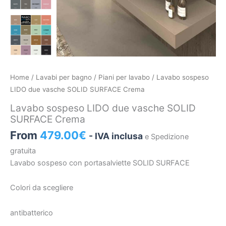
Lavabo
Home
/
Lavabi per bagno
/
Piani per lavabo
/ Lavabo sospeso
sospeso
LIDO due vasche SOLID SURFACE Crema
LIDO
Lavabo sospeso LIDO due vasche SOLID
due
SURFACE Crema
vasche
From
479.00
€
- IVA inclusa
e Spedizione
SOLID
SURFACE
gratuita
Crema
Lavabo sospeso con portasalviette SOLID SURFACE
quantità
Colori da scegliere
antibatterico