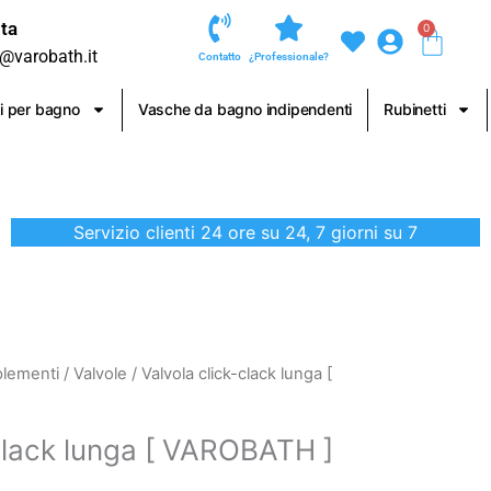
ta
0
Carre
o@varobath.it
Contatto
¿Professionale?
i per bagno
Vasche da bagno indipendenti
Rubinetti
Servizio clienti 24 ore su 24, 7 giorni su 7
plementi
/
Valvole
/ Valvola click-clack lunga [
-clack lunga [ VAROBATH ]