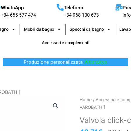
WhatsApp
Telefono
Pos
+34 655 577 474
+34 968 100 673
inf
bagno
Mobili da bagno
Specchi da bagno
Lavab
Accessori e complementi
Produzione personalizzata
WhatsApp
AROBATH ]
Valvola
Home
/
Accessori e com
click-
VAROBATH ]
clack
Valvola click
lunga
[