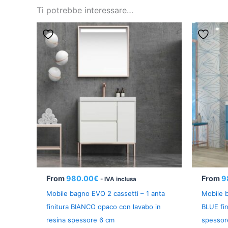
Ti potrebbe interessare…
From
980.00
€
From
9
- IVA inclusa
Mobile bagno EVO 2 cassetti – 1 anta
Mobile b
finitura BIANCO opaco con lavabo in
BLUE fin
resina spessore 6 cm
spessor