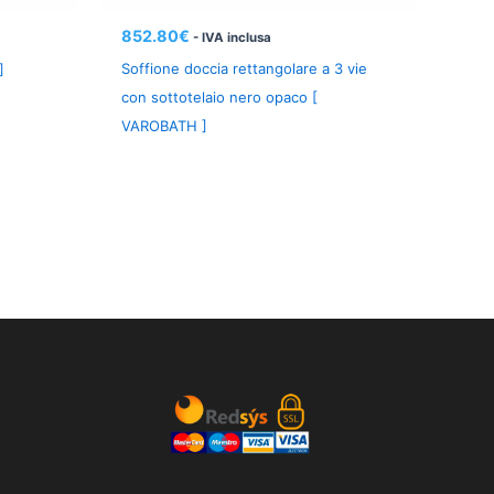
852.80
€
- IVA inclusa
Soffione doccia rettangolare a 3 vie
]
con sottotelaio nero opaco [
VAROBATH ]