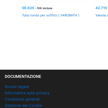
56.62
€
42.71
€
- IVA inclusa
Tubo tondo per soffitto [ VAROBATH ]
Valvola 
DOCUMENTAZIONE
Avviso legale
Informativa sulla privacy
Condizioni generali
Gestione dei Cookie