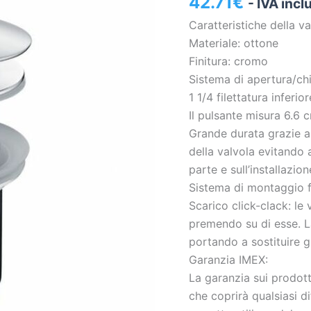
42.71
€
- IVA incl
VAROBATH
Caratteristiche della va
]
Materiale: ottone
quantità
Finitura: cromo
Sistema di apertura/chiu
1 1/4 filettatura inferior
Il pulsante misura 6.6 
Grande durata grazie al
della valvola evitando a
parte e sull’installazio
Sistema di montaggio f
Scarico click-clack: le
premendo su di esse. La
portando a sostituire gl
Garanzia IMEX:
La garanzia sui prodott
che coprirà qualsiasi di