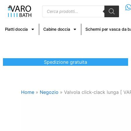
Vai
Products
al
search
contenuto
Piatti doccia
Cabine doccia
Schermi per vasca da 
Spedizione gratuita
Home
»
Negozio
»
Valvola click-clack lunga [ V