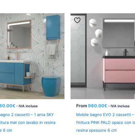
80.00
€
From
980.00
€
- IVA inclusa
- IVA inclusa
agno 2 cassetti – 1 anta SKY
Mobile bagno EVO 2 cassetti – 
itura mat con lavabo in resina
finitura PINK PALO opaco con l
e 6 cm
resina spessore 6 cm