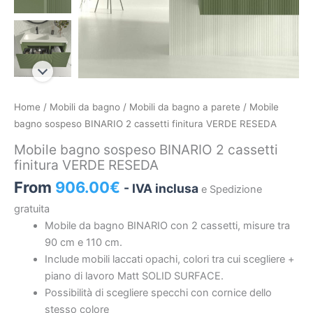
Mobile
Home
/
Mobili da bagno
/
Mobili da bagno a parete
/ Mobile
bagno
bagno sospeso BINARIO 2 cassetti finitura VERDE RESEDA
sospeso
Mobile bagno sospeso BINARIO 2 cassetti
BINARIO
finitura VERDE RESEDA
2
From
906.00
€
- IVA inclusa
e Spedizione
cassetti
finitura
gratuita
VERDE
Mobile da bagno BINARIO con 2 cassetti, misure tra
RESEDA
90 cm e 110 cm.
quantità
Include mobili laccati opachi, colori tra cui scegliere +
piano di lavoro Matt SOLID SURFACE.
Possibilità di scegliere specchi con cornice dello
stesso colore