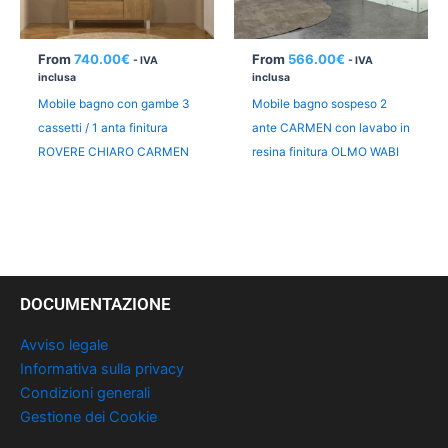
From
740.00
€
From
566.00
€
- IVA
- IVA
inclusa
inclusa
Mobile bagno con gambe 3
Mobile bagno sospeso 2
cassetti / 1 anta finitura
ante CARMEN con lavabo in
ROVERE CHIARO CARMEN
resina finitura OLMO WABI
DOCUMENTAZIONE
Avviso legale
Informativa sulla privacy
Condizioni generali
Gestione dei Cookie