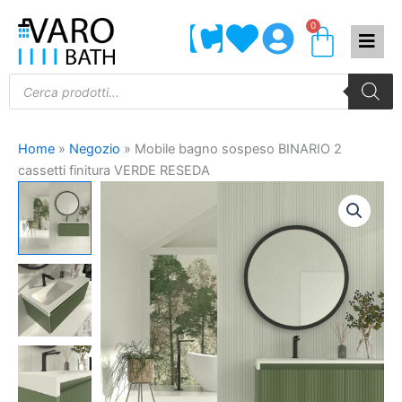
Vai
0
Carrel
al
contenuto
Products
search
Home
»
Negozio
»
Mobile bagno sospeso BINARIO 2
cassetti finitura VERDE RESEDA