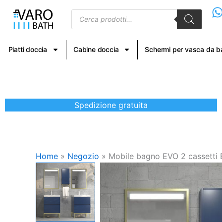
Vai
Products
al
search
contenuto
Piatti doccia
Cabine doccia
Schermi per vasca da 
Spedizione gratuita
Home
»
Negozio
»
Mobile bagno EVO 2 cassetti 