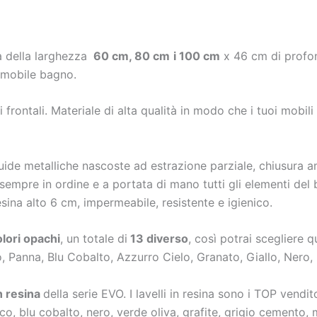
a della larghezza
60 cm, 80 cm
i 100 cm
x 46 cm di profond
 mobile bagno.
i frontali. Materiale di alta qualità in modo che i tuoi mobi
de metalliche nascoste ad estrazione parziale, chiusura amm
sempre in ordine e a portata di mano tutti gli elementi del b
esina alto 6 cm, impermeabile, resistente e igienico.
olori opachi
, un totale di
13 diverso
, così potrai scegliere q
, Panna, Blu Cobalto, Azzurro Cielo, Granato, Giallo, Nero,
n resina
della serie EVO. I lavelli in resina sono i TOP vendito
nco, blu cobalto, nero, verde oliva, grafite, grigio cemento