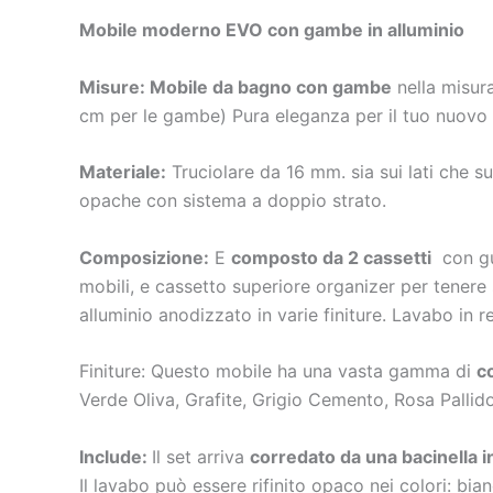
Mobile moderno EVO con gambe in alluminio
Misure: Mobile da bagno con gambe
nella misur
cm per le gambe) Pura eleganza per il tuo nuovo
Materiale:
Truciolare da 16 mm. sia sui lati che su
opache con sistema a doppio strato.
Composizione:
E
composto da 2 cassetti
con gui
mobili, e cassetto superiore organizer per tenere 
alluminio anodizzato in varie finiture. Lavabo in r
Finiture: Questo mobile ha una vasta gamma di
c
Verde Oliva, Grafite, Grigio Cemento, Rosa Pallido
Include:
Il set arriva
corredato da una bacinella i
Il lavabo può essere rifinito opaco nei colori: bia