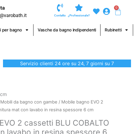
ta
0
Carre
o@varobath.it
Contatto
¿Professionale?
i per bagno
Vasche da bagno indipendenti
Rubinetti
Servizio clienti 24 ore su 24, 7 giorni su 7
 cm
/
Mobili da bagno con gambe
/ Mobile bagno EVO 2
itura mat con lavabo in resina spessore 6 cm
 EVO 2 cassetti BLU COBALTO
on lavabo in resina spessore 6