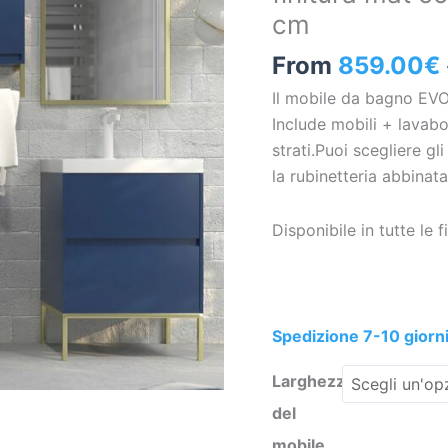
cm
BLU
COBALTO
From
859.00
€
finitura
Il mobile da bagno EVO
mat
Include mobili + lavabo
con
strati.Puoi scegliere gl
lavabo
la rubinetteria abbinata
in
resina
Disponibile in tutte
spessore
6
cm
quantità
Spedizione 7-10 giorni
Larghezza
del
mobile