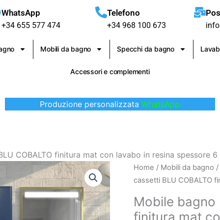
WhatsApp
Telefono
Pos
+34 655 577 474
+34 968 100 673
inf
bagno
Mobili da bagno
Specchi da bagno
Lavab
Accessori e complementi
Produzione personalizzata
WhatsApp
BLU COBALTO finitura mat con lavabo in resina spessore 6
Mobile
Home
/
Mobili da bagno
bagno
cassetti BLU COBALTO fin
EVO
Mobile bagno
2
finitura mat c
cassetti