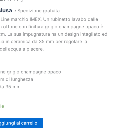
clusa
e Spedizione gratuita
 Line marchio IMEX. Un rubinetto lavabo dalle
 in ottone con finitura grigio champagne opaco è
cm. La sua impugnatura ha un design intagliato ed
cia in ceramica da 35 mm per regolare la
dell’acqua a piacere.
tone grigio champagne opaco
cm di lunghezza
 da 35 mm
le
giungi al carrello