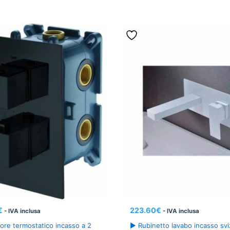
€
223.60
€
- IVA inclusa
- IVA inclusa
ore termostatico incasso a 2
► Rubinetto lavabo incasso sv