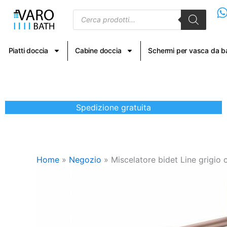
Vai
Products
al
search
contenuto
Piatti doccia
Cabine doccia
Schermi per vasca da 
Spedizione gratuita
Home
»
Negozio
»
Miscelatore bidet Line grig