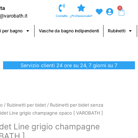
ta
0
Carre
o@varobath.it
Contatto
¿Professionale?
i per bagno
Vasche da bagno indipendenti
Rubinetti
Servizio clienti 24 ore su 24, 7 giorni su 7
no
/
Rubinetti per bidet
/
Rubinetti per bidet senza
bidet Line grigio champagne opaco [ VAROBATH ]
idet Line grigio champagne
BATH ]