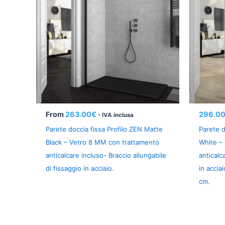
From
263.00
€
296.0
- IVA inclusa
Parete doccia fissa Profilo ZEN Matte
Parete d
Black – Vetro 8 MM con trattamento
White –
anticalcare incluso- Braccio allungabile
anticalc
di fissaggio in acciaio.
in accia
cm.