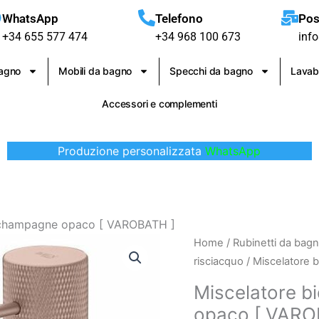
WhatsApp
Telefono
Pos
+34 655 577 474
+34 968 100 673
inf
bagno
Mobili da bagno
Specchi da bagno
Lavab
Accessori e complementi
Produzione personalizzata
WhatsApp
io champagne opaco [ VAROBATH ]
Miscelatore
Home
/
Rubinetti da bag
bidet
risciacquo
/ Miscelatore 
Line
Miscelatore b
grigio
opaco [ VARO
champagne