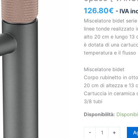
opaco
126.80
€
- IVA in
[
Miscelatore bidet serie
VAROBATH
linee tonde realizzato
]
alto 20 cm e lungo 13 
quantità
è dotata di una cartuc
temperatura e il flusso 
Miscelatore bidet
Corpo rubinetto in ot
20 cm di altezza e 13 
Cartuccia in ceramica
3/8 tubi
Disponibilità:
Disponibi
-
+
Ag