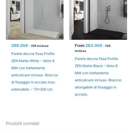
296.00
€
From
263.00
€
- IVA inclusa
- IVA
inclusa
Parete doccia fissa Profilo
Parete doccia fissa Profilo
ZEN Matte White – Vetro 8
ZEN Matte Black – Vetro 8
MM con trattamento
MM con trattamento
anticalcare incluso- Braccio
anticalcare incluso- Braccio
di fissaggio in acciaio inox.
allungabile di fissaggio in
estensibile. – 70×200 cm.
acciaio.
Prodotti correlati