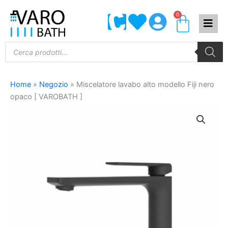
Vai
0
Carrel
al
contenuto
Products
search
Home
»
Negozio
»
Miscelatore lavabo alto modello Fiji nero
opaco [ VAROBATH ]