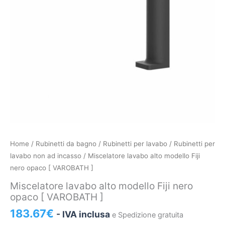
Miscelatore
Home
/
Rubinetti da bagno
/
Rubinetti per lavabo
/
Rubinetti per
lavabo
lavabo non ad incasso
/ Miscelatore lavabo alto modello Fiji
alto
nero opaco [ VAROBATH ]
modello
Miscelatore lavabo alto modello Fiji nero
Fiji
opaco [ VAROBATH ]
nero
183.67
€
- IVA inclusa
e Spedizione gratuita
opaco