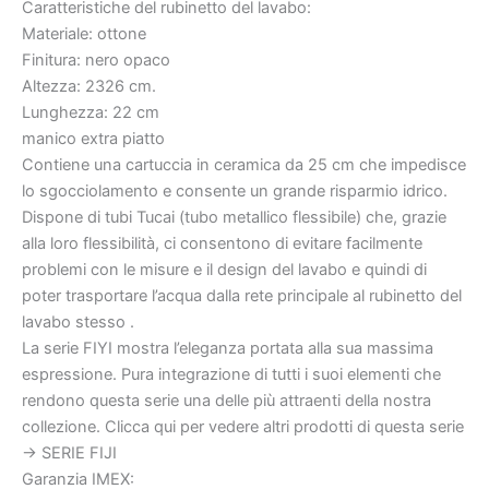
[
Caratteristiche del rubinetto del lavabo:
VAROBATH
Materiale: ottone
]
Finitura: nero opaco
quantità
Altezza: 2326 cm.
€893
€608
Lunghezza: 22 cm
manico extra piatto
Contiene una cartuccia in ceramica da 25 cm che impedisce
lo sgocciolamento e consente un grande risparmio idrico.
Dispone di tubi Tucai (tubo metallico flessibile) che, grazie
alla loro flessibilità, ci consentono di evitare facilmente
problemi con le misure e il design del lavabo e quindi di
poter trasportare l’acqua dalla rete principale al rubinetto del
lavabo stesso .
La serie FIYI mostra l’eleganza portata alla sua massima
espressione. Pura integrazione di tutti i suoi elementi che
rendono questa serie una delle più attraenti della nostra
collezione. Clicca qui per vedere altri prodotti di questa serie
-> SERIE FIJI
Garanzia IMEX: