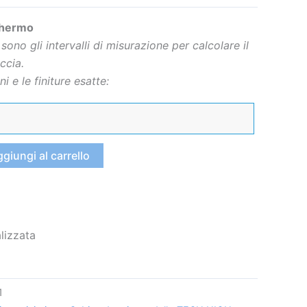
chermo
sono gli intervalli di misurazione per calcolare il
ccia.
i e le finiture esatte:
giungi al carrello
lizzata
1