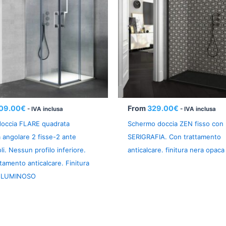
09.00
€
From
329.00
€
- IVA inclusa
- IVA inclusa
doccia FLARE quadrata
Schermo doccia ZEN fisso con
 angolare 2 fisse-2 ante
SERIGRAFIA. Con trattamento
li. Nessun profilo inferiore.
anticalcare. finitura nera opaca
tamento anticalcare. Finitura
 LUMINOSO