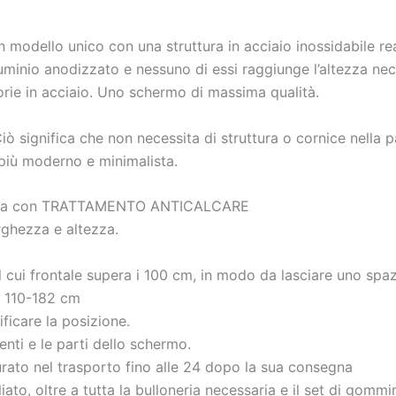
modello unico con una struttura in acciaio inossidabile real
uminio anodizzato e nessuno di essi raggiunge l’altezza nece
isorie in acciaio. Uno schermo di massima qualità.
iò significa che non necessita di struttura o cornice nella
 più moderno e minimalista.
e ora con TRATTAMENTO ANTICALCARE
rghezza e altezza.
il cui frontale supera i 100 cm, in modo da lasciare uno spa
a 110-182 cm
ificare la posizione.
nti e le parti dello schermo.
rato nel trasporto fino alle 24 dopo la sua consegna
iato, oltre a tutta la bulloneria necessaria e il set di gomm