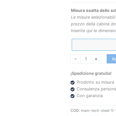
INOX
Misura esatta dello s
NERO
Le misure selezionabili 
OPACO
prezzo della cabina do
quantità
Inserite qui le dimension
-
+
Ag
¡Spedizione gratuita!
Prodotto su misura
Consulenza persona
Con garanzia
COD:
mam-tech-steel-5-