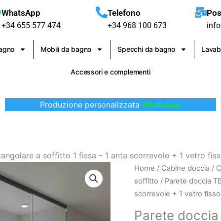
WhatsApp
Telefono
Pos
+34 655 577 474
+34 968 100 673
inf
bagno
Mobili da bagno
Specchi da bagno
Lavab
Accessori e complementi
Produzione personalizzata
WhatsApp
ngolare a soffitto 1 fissa – 1 anta scorrevole + 1 vetro 
Parete
Home
/
Cabine doccia
/
C
doccia
soffitto
/ Parete doccia TE
TECH
scorrevole + 1 vetro fi
HIGH
Parete doccia
rettangolare