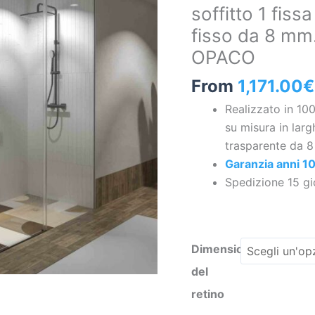
soffitto 1 fiss
a
fisso da 8 mm
soffitto
1
OPACO
fissa
From
1,171.00
€
–
1
Realizzato in 10
anta
su misura in lar
scorrevole
trasparente da 8
+
Garanzia anni 1
1
Spedizione 15 gio
vetro
fisso
da
Dimensioni
8
del
mm.
Finitura
retino
ACCIAIO