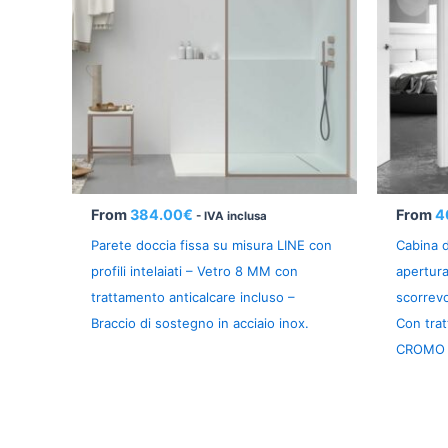
From
384.00
€
From
4
- IVA inclusa
Parete doccia fissa su misura LINE con
Cabina 
profili intelaiati – Vetro 8 MM con
apertura
trattamento anticalcare incluso –
scorrevo
Braccio di sostegno in acciaio inox.
Con trat
CROMO