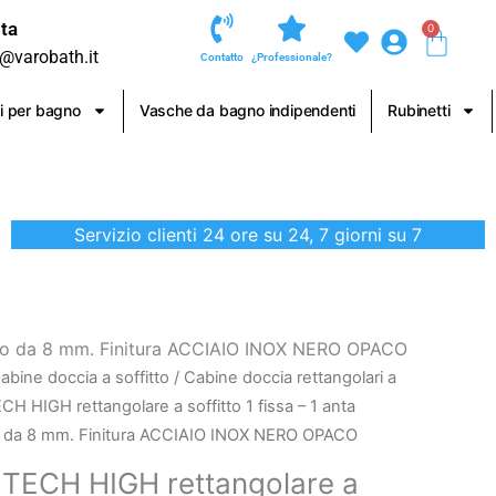
ta
0
Carre
o@varobath.it
Contatto
¿Professionale?
i per bagno
Vasche da bagno indipendenti
Rubinetti
Servizio clienti 24 ore su 24, 7 giorni su 7
fisso da 8 mm. Finitura ACCIAIO INOX NERO OPACO
abine doccia a soffitto
/
Cabine doccia rettangolari a
CH HIGH rettangolare a soffitto 1 fissa – 1 anta
sso da 8 mm. Finitura ACCIAIO INOX NERO OPACO
 TECH HIGH rettangolare a