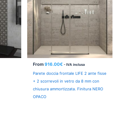
From
916.00
€
- IVA inclusa
Parete doccia frontale LIFE 2 ante fisse
+ 2 scorrevoli in vetro da 8 mm con
chiusura ammortizzata. Finitura NERO
OPACO