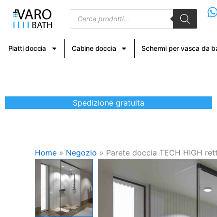
Vai
Products
al
search
contenuto
Piatti doccia
Cabine doccia
Schermi per vasca da 
Spedizione gratuita
Home
»
Negozio
»
Parete doccia TECH HIGH retta