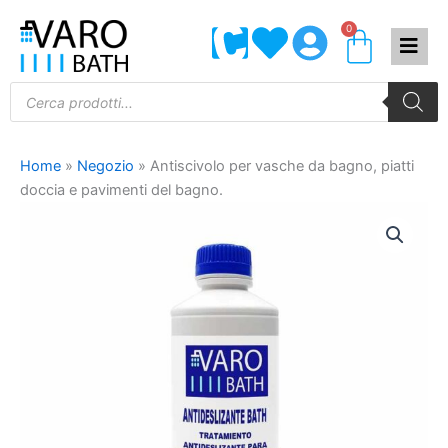
Vai
0
Carrel
al
contenuto
Products
search
Home
»
Negozio
»
Antiscivolo per vasche da bagno, piatti
doccia e pavimenti del bagno.