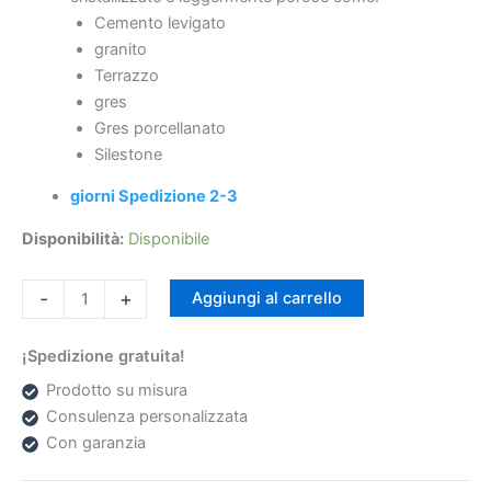
quantità
Cemento levigato
granito
Terrazzo
gres
€120.75
€263
Gres porcellanato
Silestone
giorni Spedizione 2-3
Disponibilità:
Disponibile
-
+
Aggiungi al carrello
¡Spedizione gratuita!
Prodotto su misura
Consulenza personalizzata
Con garanzia