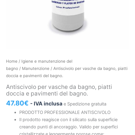
Antiscivolo
Home
/
Igiene e manutenzione del
per
bagno
/
Manutenzione
/ Antiscivolo per vasche da bagno, piatti
vasche
doccia e pavimenti del bagno.
da
Antiscivolo per vasche da bagno, piatti
bagno,
doccia e pavimenti del bagno.
piatti
47.80
€
- IVA inclusa
e Spedizione gratuita
doccia
e
PRODOTTO PROFESSIONALE ANTISCIVOLO
pavimenti
Il prodotto reagisce con il silicato sulla superficie
del
creando punti di ancoraggio. Valido per superfici
bagno.
cristallizzate e leggermente porose come: