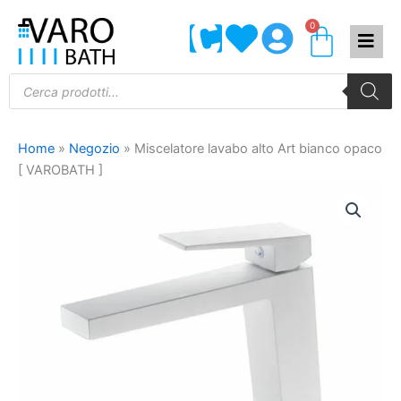
Vai
0
Carrel
al
contenuto
Products
search
Home
»
Negozio
»
Miscelatore lavabo alto Art bianco opaco
[ VAROBATH ]