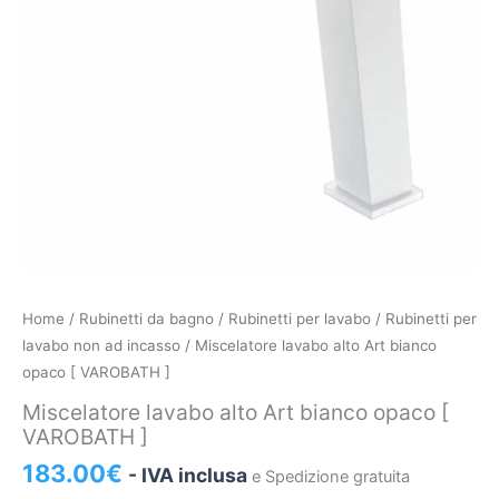
Miscelatore
Home
/
Rubinetti da bagno
/
Rubinetti per lavabo
/
Rubinetti per
lavabo
lavabo non ad incasso
/ Miscelatore lavabo alto Art bianco
alto
opaco [ VAROBATH ]
Art
Miscelatore lavabo alto Art bianco opaco [
bianco
VAROBATH ]
opaco
183.00
€
- IVA inclusa
e Spedizione gratuita
[