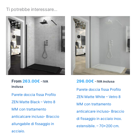
Ti potrebbe interessare…
From
263.00
€
296.00
€
- IVA
- IVA inclusa
inclusa
Parete doccia fissa Profilo
Parete doccia fissa Profilo
ZEN Matte White – Vetro 8
ZEN Matte Black – Vetro 8
MM con trattamento
MM con trattamento
anticalcare incluso- Braccio
anticalcare incluso- Braccio
di fissaggio in acciaio inox.
allungabile di fissaggio in
estensibile. – 70×200 cm.
acciaio.