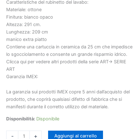
VAROBATH
Caratteristiche del rubinetto del lavabo:
]
Materiale: ottone
quantità
Finitura: bianco opaco
Altezza: 291 cm.
€104.42
€644
Lunghezza: 209 cm
manico extra piatto
Contiene una cartuccia in ceramica da 25 cm che impedisce
lo sgocciolamento e consente un grande risparmio idrico.
Clicca qui per vedere altri prodotti della serie ART-> SERIE
ART
Garanzia IMEX:
La garanzia sui prodotti IMEX copre 5 anni dall’acquisto del
prodotto, che coprirà qualsiasi difetto di fabbrica che si
manifesti durante il corretto utilizzo del materiale.
Disponibilità:
Disponibile
-
+
Aggiungi al carrello