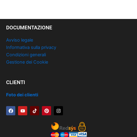
DOCUMENTAZIONE
Avviso legale
Informativa sulla privacy
Condizioni generali
Gestione dei Cookie
CLIENTI
Foto dei clienti
F
Y
T
P
I
a
o
i
i
n
c
u
k
n
s
e
t
t
t
t
b
u
o
e
a
o
b
k
r
g
o
e
e
r