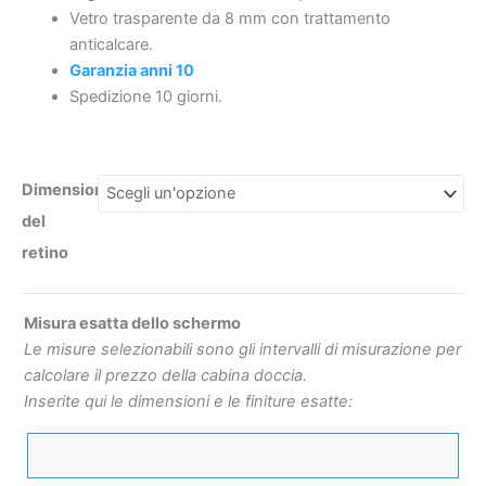
vetro
Vetro trasparente da 8 mm con trattamento
8
anticalcare.
mm.
Garanzia anni 10
ACCIAIO
Spedizione 10 giorni.
€375
€96.55
INOX
realizzato
a
Dimensioni
soffitto
del
quantità
retino
Misura esatta dello schermo
Le misure selezionabili sono gli intervalli di misurazione per
calcolare il prezzo della cabina doccia.
Inserite qui le dimensioni e le finiture esatte: