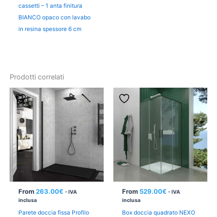
cassetti – 1 anta finitura
BIANCO opaco con lavabo
in resina spessore 6 cm
Prodotti correlati
From
263.00
€
From
529.00
€
- IVA
- IVA
inclusa
inclusa
Parete doccia fissa Profilo
Box doccia quadrato NEXO