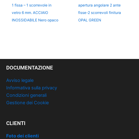
1 fissa – 1 scorrevole in
apertura angolare 2 ante
vetro 6 mm. ACCIAIO
fisse-2 scorrevoli finitura
INOSSIDABILE Nero opaco
OPAL GREEN
DOCUMENTAZIONE
Avviso legale
Informativa sulla privacy
Condizioni generali
Gestione dei Cookie
CLIENTI
Foto dei clienti