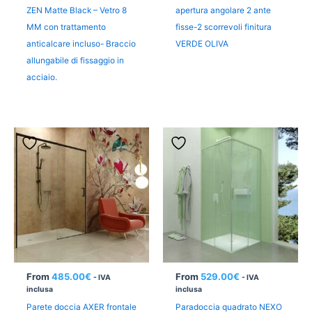
ZEN Matte Black – Vetro 8
apertura angolare 2 ante
MM con trattamento
fisse-2 scorrevoli finitura
anticalcare incluso- Braccio
VERDE OLIVA
allungabile di fissaggio in
acciaio.
From
485.00
€
From
529.00
€
- IVA
- IVA
inclusa
inclusa
Parete doccia AXER frontale
Paradoccia quadrato NEXO