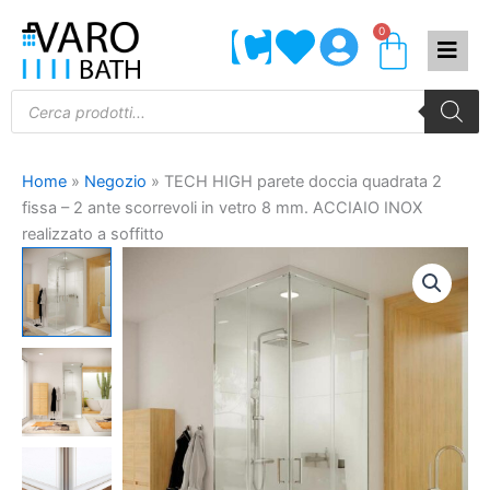
Vai
0
Carrel
al
contenuto
Products
search
Home
»
Negozio
»
TECH HIGH parete doccia quadrata 2
fissa – 2 ante scorrevoli in vetro 8 mm. ACCIAIO INOX
realizzato a soffitto