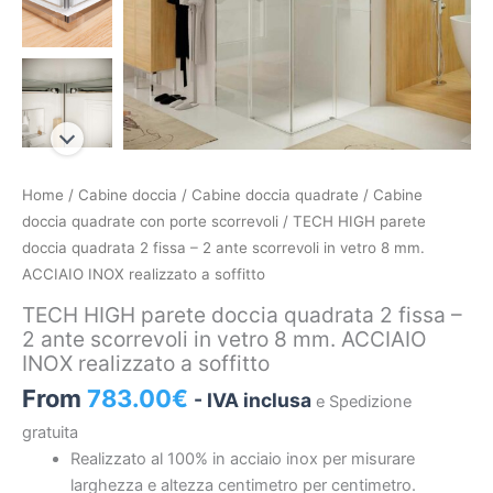
TECH
Home
/
Cabine doccia
/
Cabine doccia quadrate
/
Cabine
HIGH
doccia quadrate con porte scorrevoli
/ TECH HIGH parete
parete
doccia quadrata 2 fissa – 2 ante scorrevoli in vetro 8 mm.
doccia
ACCIAIO INOX realizzato a soffitto
quadrata
TECH HIGH parete doccia quadrata 2 fissa –
2
2 ante scorrevoli in vetro 8 mm. ACCIAIO
fissa
INOX realizzato a soffitto
–
From
783.00
€
- IVA inclusa
e Spedizione
2
ante
gratuita
scorrevoli
Realizzato al 100% in acciaio inox per misurare
in
larghezza e altezza centimetro per centimetro.