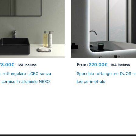
78.00
€
From
220.00
€
- IVA inclusa
- IVA inclusa
o rettangolare LICEO senza
Specchio rettangolare DUOS c
 cornice in alluminio NERO
led perimetrale