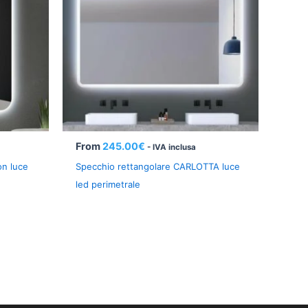
From
245.00
€
- IVA inclusa
on luce
Specchio rettangolare CARLOTTA luce
led perimetrale