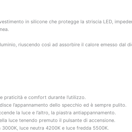
estimento in silicone che protegge la striscia LED, impedend
nea.
alluminio, riuscendo così ad assorbire il calore emesso dal
 praticità e comfort durante l’utilizzo.
isce l’appannamento dello specchio ed è sempre pulito.
ende la luce e l’altro, la piastra antiappannamento.
 della luce tenendo premuto il pulsante di accensione.
lda 3000K, luce neutra 4200K e luce fredda 5500K.