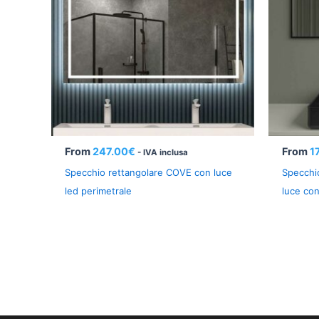
From
247.00
€
From
1
- IVA inclusa
Specchio rettangolare COVE con luce
Specchi
led perimetrale
luce con