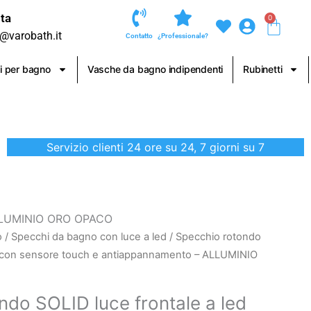
ta
0
Carre
o@varobath.it
Contatto
¿Professionale?
i per bagno
Vasche da bagno indipendenti
Rubinetti
Servizio clienti 24 ore su 24, 7 giorni su 7
 ALLUMINIO ORO OPACO
o
/
Specchi da bagno con luce a led
/ Specchio rotondo
ed con sensore touch e antiappannamento – ALLUMINIO
ndo SOLID luce frontale a led