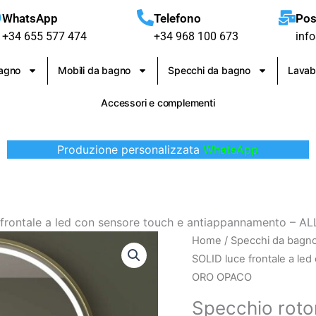
WhatsApp
Telefono
Pos
+34 655 577 474
+34 968 100 673
inf
bagno
Mobili da bagno
Specchi da bagno
Lavab
Accessori e complementi
Produzione personalizzata
WhatsApp
 frontale a led con sensore touch e antiappannamento –
Specchio
Home
/
Specchi da bagn
rotondo
SOLID luce frontale a l
SOLID
ORO OPACO
luce
Specchio roto
frontale