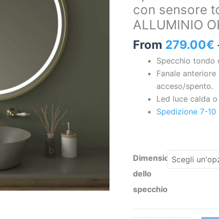
con sensore t
a
ALLUMINIO 
led
con
From
279.00
€
sensore
Specchio tondo c
touch
Fanale anterior
e
acceso/spento.
antiappannamento
Led luce calda o 
–
Spedizione 7-10 
ALLUMINIO
ORO
OPACO
quantità
Dimensioni
dello
specchio