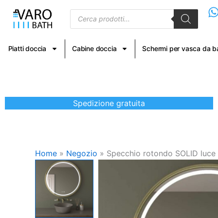
Vai
Products
al
search
contenuto
Piatti doccia
Cabine doccia
Schermi per vasca da 
Spedizione gratuita
Home
»
Negozio
»
Specchio rotondo SOLID luce