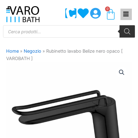
Vai
0
Carrel
al
contenuto
Products
search
Home
»
Negozio
»
Rubinetto lavabo Belize nero opaco [
VAROBATH ]