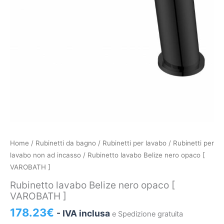
Rubinetto
Home
/
Rubinetti da bagno
/
Rubinetti per lavabo
/
Rubinetti per
lavabo
lavabo non ad incasso
/ Rubinetto lavabo Belize nero opaco [
Belize
VAROBATH ]
nero
Rubinetto lavabo Belize nero opaco [
opaco
VAROBATH ]
[
178.23
€
- IVA inclusa
e Spedizione gratuita
VAROBATH