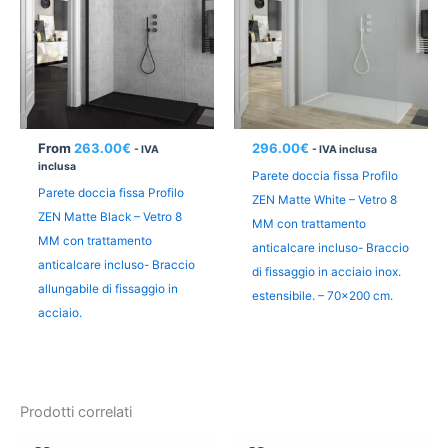
From
263.00
€
296.00
€
- IVA
- IVA inclusa
inclusa
Parete doccia fissa Profilo
Parete doccia fissa Profilo
ZEN Matte White – Vetro 8
ZEN Matte Black – Vetro 8
MM con trattamento
MM con trattamento
anticalcare incluso- Braccio
anticalcare incluso- Braccio
di fissaggio in acciaio inox.
allungabile di fissaggio in
estensibile. – 70×200 cm.
acciaio.
Prodotti correlati