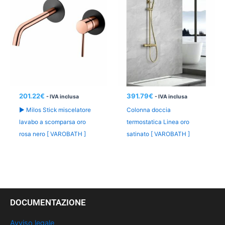
201.22
€
391.79
€
- IVA inclusa
- IVA inclusa
► Milos Stick miscelatore
Colonna doccia
lavabo a scomparsa oro
termostatica Linea oro
rosa nero [ VAROBATH ]
satinato [ VAROBATH ]
DOCUMENTAZIONE
Avviso legale