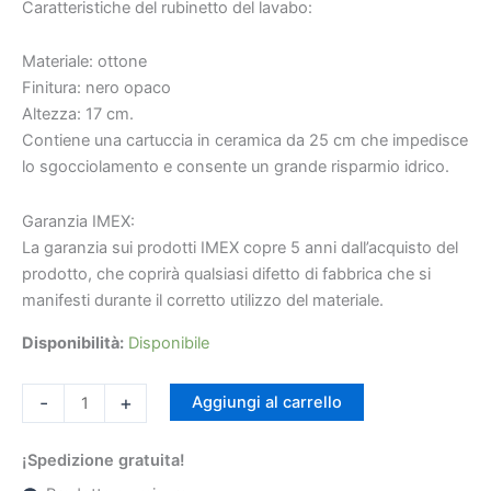
]
Caratteristiche del rubinetto del lavabo:
quantità
Materiale: ottone
Finitura: nero opaco
€117.12
€239
Altezza: 17 cm.
Contiene una cartuccia in ceramica da 25 cm che impedisce
lo sgocciolamento e consente un grande risparmio idrico.
Garanzia IMEX:
La garanzia sui prodotti IMEX copre 5 anni dall’acquisto del
prodotto, che coprirà qualsiasi difetto di fabbrica che si
manifesti durante il corretto utilizzo del materiale.
Disponibilità:
Disponibile
-
+
Aggiungi al carrello
¡Spedizione gratuita!