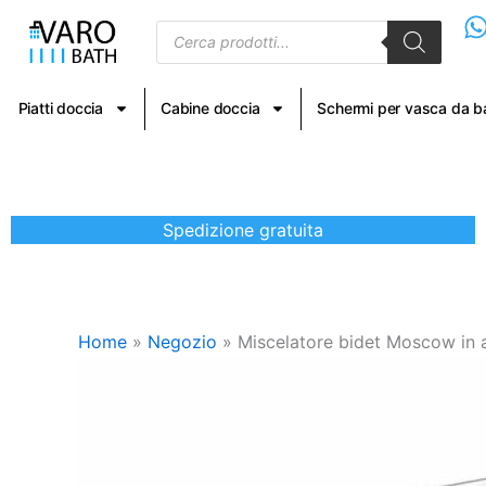
Vai
Products
al
search
contenuto
Piatti doccia
Cabine doccia
Schermi per vasca da 
Spedizione gratuita
Home
»
Negozio
»
Miscelatore bidet Moscow in 