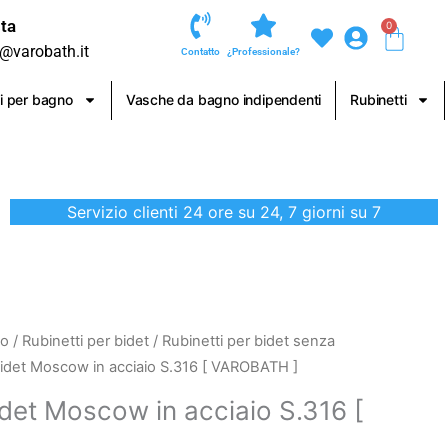
ta
0
Carre
o@varobath.it
Contatto
¿Professionale?
i per bagno
Vasche da bagno indipendenti
Rubinetti
Servizio clienti 24 ore su 24, 7 giorni su 7
no
/
Rubinetti per bidet
/
Rubinetti per bidet senza
bidet Moscow in acciaio S.316 [ VAROBATH ]
det Moscow in acciaio S.316 [