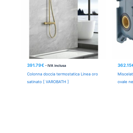
391.79
€
362.15
- IVA inclusa
Colonna doccia termostatica Linea oro
Miscelat
satinato [ VAROBATH ]
ovale n