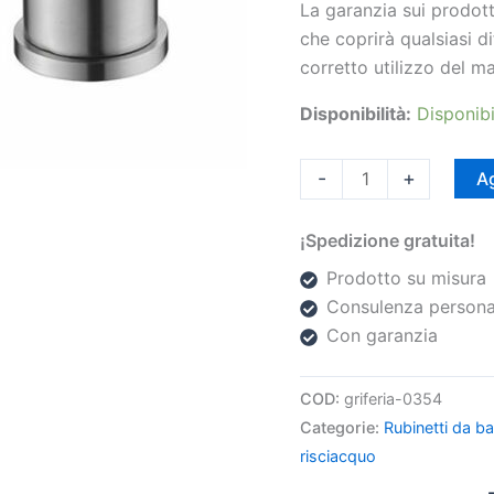
La garanzia sui prodott
che coprirà qualsiasi di
corretto utilizzo del ma
Disponibilità:
Disponibi
-
+
Ag
¡Spedizione gratuita!
Prodotto su misura
Consulenza persona
Con garanzia
COD:
griferia-0354
Categorie:
Rubinetti da b
risciacquo