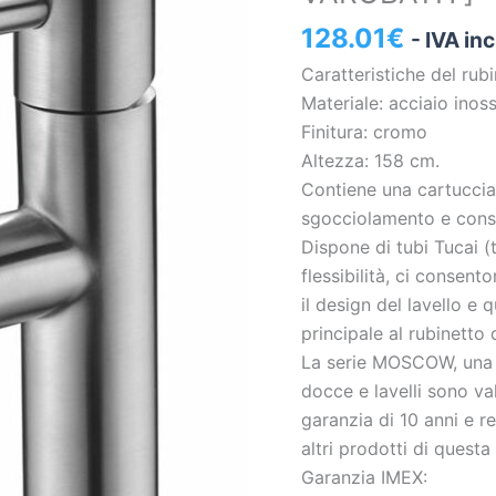
S.316
128.01
€
- IVA in
[
Caratteristiche del rub
VAROBATH
Materiale: acciaio inos
]
Finitura: cromo
quantità
Altezza: 158 cm.
Contiene una cartuccia
sgocciolamento e conse
Dispone di tubi Tucai (t
flessibilità, ci consen
il design del lavello e 
principale al rubinetto 
La serie MOSCOW, una de
docce e lavelli sono va
garanzia di 10 anni e r
altri prodotti di quest
Garanzia IMEX: