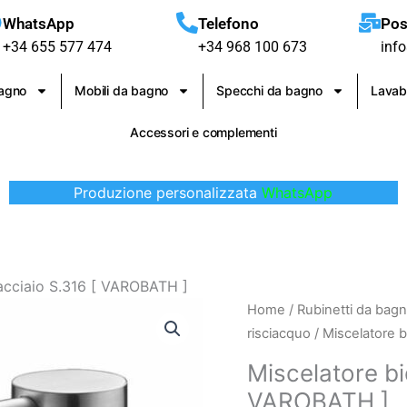
WhatsApp
Telefono
Pos
+34 655 577 474
+34 968 100 673
inf
bagno
Mobili da bagno
Specchi da bagno
Lavab
Accessori e complementi
Produzione personalizzata
WhatsApp
acciaio S.316 [ VAROBATH ]
Miscelatore
Home
/
Rubinetti da bag
bidet
risciacquo
/ Miscelatore 
Moscow
Miscelatore bi
in
VAROBATH ]
acciaio