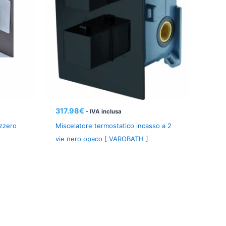
317.98
€
- IVA inclusa
izzero
Miscelatore termostatico incasso a 2
vie nero opaco [ VAROBATH ]