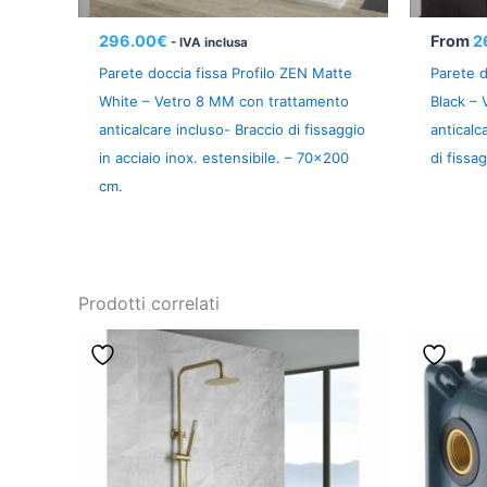
296.00
€
From
2
- IVA inclusa
Parete doccia fissa Profilo ZEN Matte
Parete d
White – Vetro 8 MM con trattamento
Black –
anticalcare incluso- Braccio di fissaggio
anticalc
in acciaio inox. estensibile. – 70×200
di fissag
cm.
Prodotti correlati