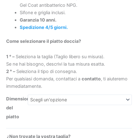
ardesia
Gel Coat antibatterico NPG.
–
Sifone e griglia inclusi.
antibatterico
Garanzia 10 anni.
e
Spedizione 4/5 giorni.
€1042
€258
antiscivolo.
Come selezionare il piatto doccia?
Griglia
termolaccata
1 ° –
Seleziona la taglia (Taglio libero su misura).
quantità
Se ne hai bisogno, descrivi la tua misura esatta.
2 ° –
Seleziona il tipo di consegna.
Per qualsiasi domanda, contattaci a
contatto
, ti aiuteremo
immediatamente.
Dimensioni
del
piatto
¿Non trovate la vostra taglia?