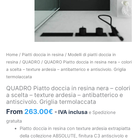
QUADRO
Home
/
Piatti doccia in resina
/
Modelli di piatti doccia in
Piatto
resina
/
QUADRO
/ QUADRO Piatto doccia in resina nera – colori
doccia
a scelta – texture ardesia – antibatterico e antiscivolo. Griglia
in
termolaccata
resina
QUADRO Piatto doccia in resina nera – colori
nera
a scelta – texture ardesia – antibatterico e
–
antiscivolo. Griglia termolaccata
colori
From
263.00
€
- IVA inclusa
e Spedizione
a
scelta
gratuita
–
Piatto doccia in resina con texture ardesia extrapiatta
texture
della collezione ABSOLUTE, finitura C3 antiscivolo e