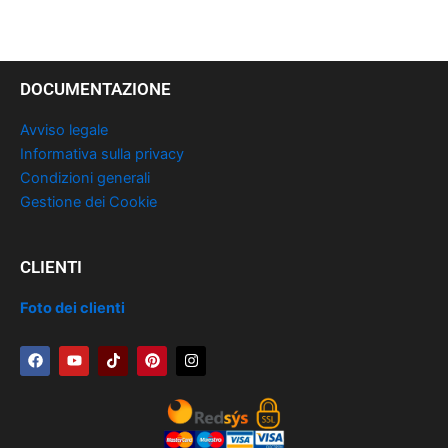
DOCUMENTAZIONE
Avviso legale
Informativa sulla privacy
Condizioni generali
Gestione dei Cookie
CLIENTI
Foto dei clienti
F
Y
T
P
I
a
o
i
i
n
c
u
k
n
s
e
t
t
t
t
b
u
o
e
a
o
b
k
r
g
o
e
e
r