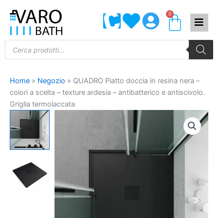
Vai
0
Carrel
al
contenuto
Products
search
Home
»
Negozio
»
QUADRO Piatto doccia in resina nera –
colori a scelta – texture ardesia – antibatterico e antiscivolo.
Griglia termolaccata