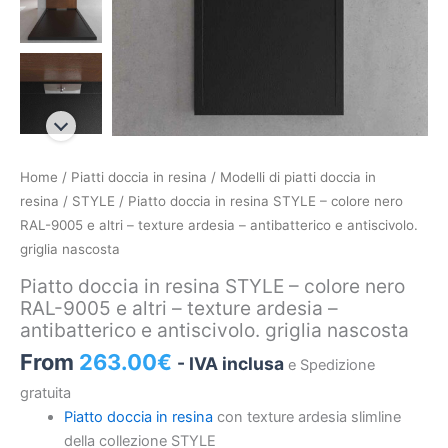
Piatto
Home
/
Piatti doccia in resina
/
Modelli di piatti doccia in
doccia
resina
/
STYLE
/ Piatto doccia in resina STYLE – colore nero
in
RAL-9005 e altri – texture ardesia – antibatterico e antiscivolo.
resina
griglia nascosta
STYLE
Piatto doccia in resina STYLE – colore nero
–
RAL-9005 e altri – texture ardesia –
colore
antibatterico e antiscivolo. griglia nascosta
nero
From
263.00
€
- IVA inclusa
e Spedizione
RAL-
9005
gratuita
e
Piatto doccia in resina
con texture ardesia slimline
altri
della collezione STYLE