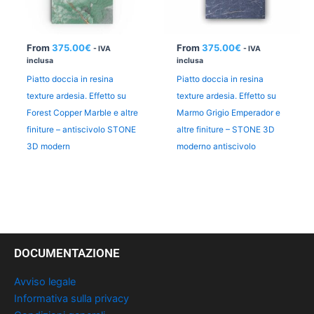
From
375.00
€
From
375.00
€
- IVA
- IVA
inclusa
inclusa
Piatto doccia in resina
Piatto doccia in resina
texture ardesia. Effetto su
texture ardesia. Effetto su
Forest Copper Marble e altre
Marmo Grigio Emperador e
finiture – antiscivolo STONE
altre finiture – STONE 3D
3D modern
moderno antiscivolo
DOCUMENTAZIONE
Avviso legale
Informativa sulla privacy