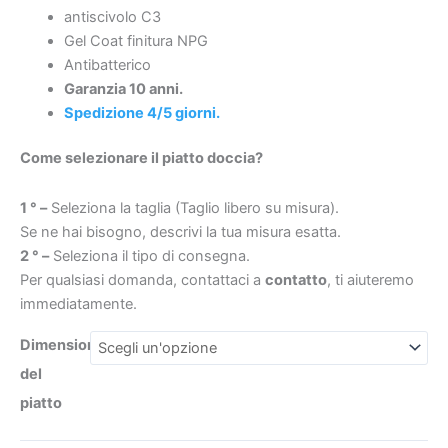
–
antiscivolo C3
texture
Gel Coat finitura NPG
ardesia
Antibatterico
–
Garanzia 10 anni.
€333
€290
antibatterico
Spedizione 4/5 giorni.
e
Come selezionare il piatto doccia?
antiscivolo.
griglia
1 ° –
Seleziona la taglia (Taglio libero su misura).
nascosta
Se ne hai bisogno, descrivi la tua misura esatta.
quantità
2 ° –
Seleziona il tipo di consegna.
Per qualsiasi domanda, contattaci a
contatto
, ti aiuteremo
immediatamente.
Dimensioni
del
piatto