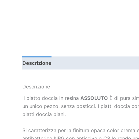
Descrizione
Informazioni aggiuntive
Descrizione
Il piatto doccia in resina
ASSOLUTO
È di pura sim
un unico pezzo, senza posticci. I piatti doccia co
piatti doccia piani.
Si caratterizza per la finitura opaca color crema 
antibatterico NPG con antiscivolo C3 lo rende uno