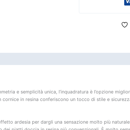
metria e semplicità unica, l’inquadratura è l’opzione migliore
n cornice in resina conferiscono un tocco di stile e sicurez
effetto ardesia per dargli una sensazione molto più naturale
 dei piatti doccia in resina più convenzionali. È molto sem