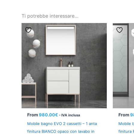
Ti potrebbe interessare…
From
980.00
€
From
9
- IVA inclusa
Mobile bagno EVO 2 cassetti – 1 anta
Mobile b
finitura BIANCO opaco con lavabo in
finitura