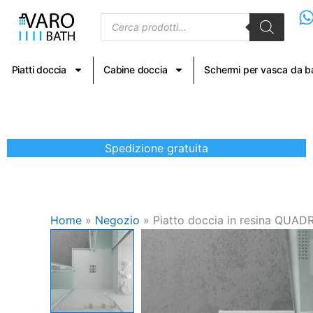
Vai
Products
al
search
contenuto
Piatti doccia
Cabine doccia
Schermi per vasca da 
Spedizione gratuita
Home
»
Negozio
»
Piatto doccia in resina QUADRO