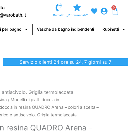
ta
0
Carre
o@varobath.it
Contatto
¿Professionale?
i per bagno
Vasche da bagno indipendenti
Rubinetti
Servizio clienti 24 ore su 24, 7 giorni su 7
 antiscivolo. Griglia termolaccata
sina
/
Modelli di piatti doccia in
 doccia in resina QUADRO Arena – colori a scelta –
erico e antiscivolo. Griglia termolaccata
 in resina QUADRO Arena –