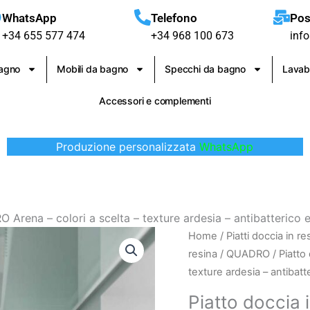
WhatsApp
Telefono
Pos
+34 655 577 474
+34 968 100 673
inf
bagno
Mobili da bagno
Specchi da bagno
Lavab
Accessori e complementi
Produzione personalizzata
WhatsApp
 Arena – colori a scelta – texture ardesia – antibatterico e
Piatto
Home
/
Piatti doccia in re
doccia
resina
/
QUADRO
/ Piatto
in
texture ardesia – antibatt
resina
Piatto doccia
QUADRO