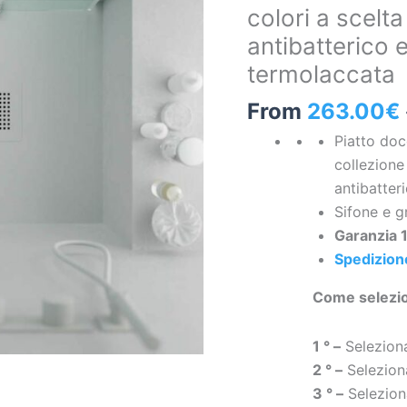
colori a scelta
Arena
antibatterico e
–
colori
termolaccata
a
From
263.00
€
scelta
–
Piatto doc
texture
collezione
ardesia
antibatter
–
Sifone e gr
antibatterico
Garanzia 1
e
Spedizione
antiscivolo.
Come selezion
Griglia
termolaccata
1 ° –
Seleziona
quantità
2 ° –
Seleziona
3 ° –
Selezion