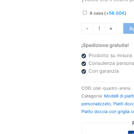
A casa
(+
58.00
€
)
-
+
Ag
¡Spedizione gratuita!
Prodotto su misura
Consulenza persona
Con garanzia
COD:
plat-quadro-arena
Categorie:
Modelli di piatt
personalizzato
,
Piatti docc
Piatto doccia con griglia c