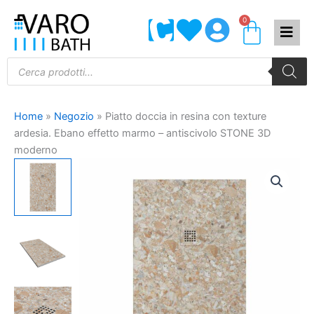
Vai
0
Carrel
al
contenuto
Products
search
Home
»
Negozio
»
Piatto doccia in resina con texture
ardesia. Ebano effetto marmo – antiscivolo STONE 3D
moderno