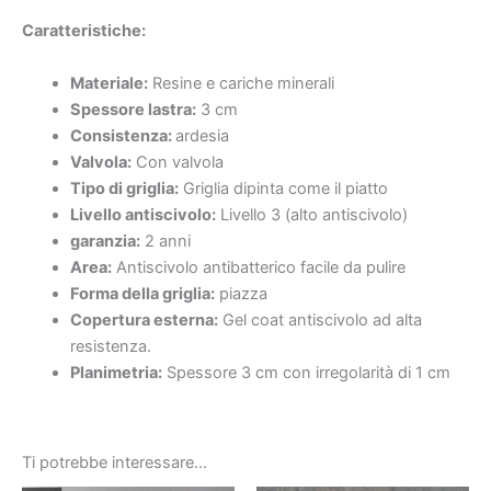
Caratteristiche
:
Materiale:
Resine e cariche minerali
Spessore lastra:
3 cm
Consistenza:
ardesia
Valvola:
Con valvola
Tipo di griglia:
Griglia dipinta come il piatto
Livello antiscivolo:
Livello 3 (alto antiscivolo)
garanzia:
2 anni
Area:
Antiscivolo antibatterico facile da pulire
Forma della griglia:
piazza
Copertura esterna:
Gel coat antiscivolo ad alta
resistenza.
Planimetria:
Spessore 3 cm con irregolarità di 1 cm
Ti potrebbe interessare…