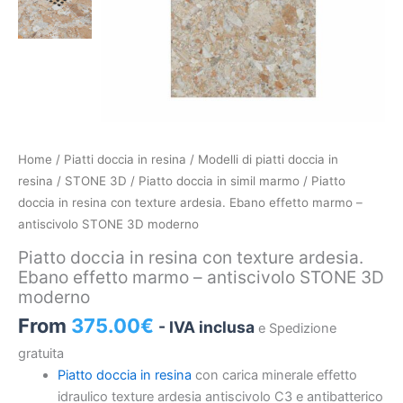
Piatto
Home
/
Piatti doccia in resina
/
Modelli di piatti doccia in
doccia
resina
/
STONE 3D
/
Piatto doccia in simil marmo
/ Piatto
in
doccia in resina con texture ardesia. Ebano effetto marmo –
resina
antiscivolo STONE 3D moderno
con
Piatto doccia in resina con texture ardesia.
texture
Ebano effetto marmo – antiscivolo STONE 3D
ardesia.
moderno
Ebano
From
375.00
€
- IVA inclusa
e Spedizione
effetto
marmo
gratuita
–
Piatto doccia in resina
con carica minerale effetto
antiscivolo
idraulico texture ardesia antiscivolo C3 e antibatterico