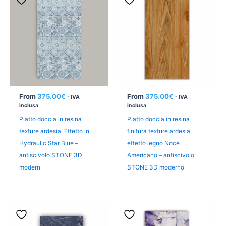
From
375.00
€
From
375.00
€
- IVA
- IVA
inclusa
inclusa
Piatto doccia in resina
Piatto doccia in resina
texture ardesia. Effetto in
finitura texture ardesia
Hydraulic Star Blue –
effetto legno Noce
antiscivolo STONE 3D
Americano – antiscivolo
modern
STONE 3D moderno