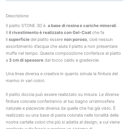
Descrizione
Il piatto STONE 3D è
a base di resina e cariche minerali
.
Il
il rivestimento è realizzato con Gel-Coat
che fa
il
superficie
del piatto essere
non poroso
, cioè nessun
assorbimento d’acqua che aiuta il piatto a non presentare
muffe nel tempo. Questa composizione conferisce al piatto
a
3 cm di spessore
dal tocco caldo e gradevole.
Una linea diversa e creativa in quanto simula la finitura del
marmo in vari colori.
Il piatto doccia può essere realizzato su misura. Le diverse
finiture colorate conferiranno al tuo bagno un’atmosfera
naturale e piacevole diversa da quella che hai già visto. È
realizzato su una base di pasta colorata nelle tonalità della
nostra cartella colori che più si adatta al design, a cui viene
applicato sulla faccia superiore un sistema di