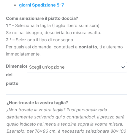
STONE
giorni Spedizione 5-7
3D
Come selezionare il piatto doccia?
moderno
1 ° –
Seleziona la taglia (Taglio libero su misura).
quantità
€605
€765
Se ne hai bisogno, descrivi la tua misura esatta.
2 ° –
Seleziona il tipo di consegna.
Per qualsiasi domanda, contattaci a
contatto
, ti aiuteremo
immediatamente.
Dimensioni
del
piatto
¿Non trovate la vostra taglia?
¿Non trovate la vostra taglia? Puoi personalizzarla
direttamente scrivendo qui o contattandoci. Il prezzo sarà
quello indicato nel menu a tendina sopra la vostra misura.
Esempio: per 76×96 cm. è necessario selezionare 80×100