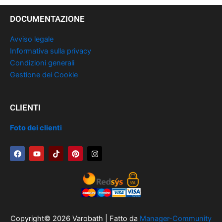
DOCUMENTAZIONE
Avviso legale
Informativa sulla privacy
Condizioni generali
Gestione dei Cookie
CLIENTI
Foto dei clienti
F
Y
T
P
I
a
o
i
i
n
c
u
k
n
s
e
t
t
t
t
b
u
o
e
a
o
b
k
r
g
o
e
e
r
k
s
a
t
m
Copyright© 2026 Varobath | Fatto da
Manager-Community