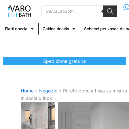
Vai
Products
al
search
contenuto
Piatti doccia
Cabine doccia
Schermi per vasca da 
Spedizione gratuita
Home
»
Negozio
»
Parete doccia fissa su misura 
in acciaio inox