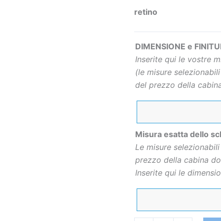
Braccio
retino
di
sostegno
DIMENSIONE e FINITUR
in
Inserite qui le vostre m
acciaio
(le misure selezionabili
inox
del prezzo della cabin
quantità
Misura esatta dello s
Le misure selezionabili 
prezzo della cabina do
Inserite qui le dimension