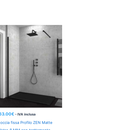
63.00
€
- IVA inclusa
occia fissa Profilo ZEN Matte