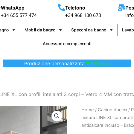
WhatsApp
Telefono
Pos
+34 655 577 474
+34 968 100 673
inf
bagno
Mobili da bagno
Specchi da bagno
Lavab
Accessori e complementi
Produzione personalizzata
WhatsApp
LINE XL con profili intelaiati 3 corpi – Vetro 4 MM con tra
Parete
Home
/
Cabine doccia
/
P
doccia
misura LINE XL con profili
fissa
anticalcare incluso – Brac
su