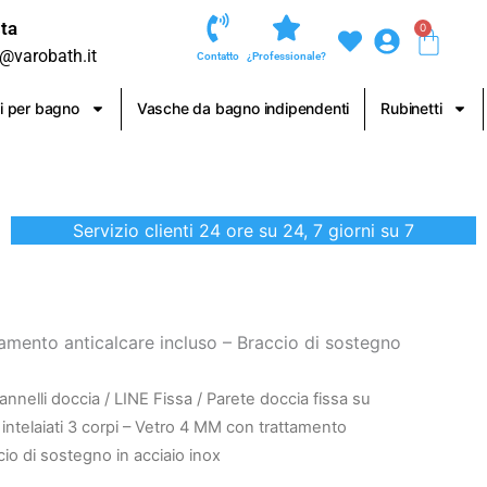
ta
0
Carre
o@varobath.it
Contatto
¿Professionale?
i per bagno
Vasche da bagno indipendenti
Rubinetti
Servizio clienti 24 ore su 24, 7 giorni su 7
ttamento anticalcare incluso – Braccio di sostegno
annelli doccia
/
LINE Fissa
/ Parete doccia fissa su
 intelaiati 3 corpi – Vetro 4 MM con trattamento
cio di sostegno in acciaio inox