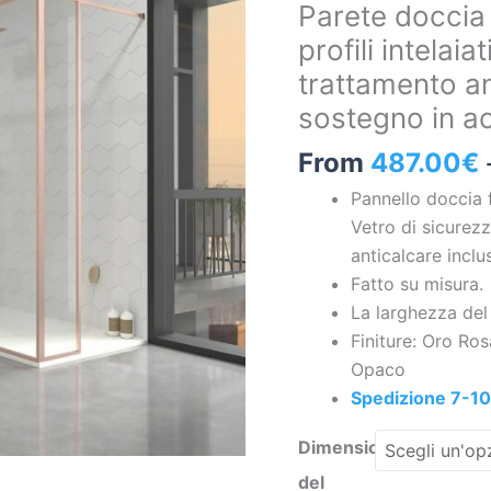
Parete doccia
misura
profili intelai
LINE
trattamento an
XL
con
sostegno in ac
profili
From
487.00
€
intelaiati
3
Pannello doccia 
corpi
Vetro di sicure
-
anticalcare inclu
Vetro
Fatto su misura.
4
La larghezza del
MM
Finiture: Oro Ro
con
Opaco
trattamento
Spedizione 7-10
anticalcare
Dimensioni
incluso
-
del