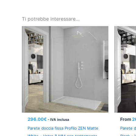
Ti potrebbe interessare…
296.00
€
From
2
- IVA inclusa
Parete doccia fissa Profilo ZEN Matte
Parete d