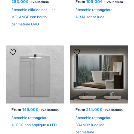
263.00
€
From
109.00
€
- IVA inclusa
- IVA inclusa
Specchio ellittico con luce
Specchio rettangolare
MELANGE con bordo
ALMA senza luce
perimetrale ORO
From
145.00
€
From
214.00
€
- IVA inclusa
- IVA inclusa
Specchio rettangolare
Specchio rettangolare
ALCOR con applique a LED
BRANDY luce led
perimetrale