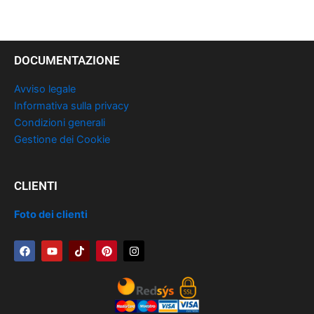
DOCUMENTAZIONE
Avviso legale
Informativa sulla privacy
Condizioni generali
Gestione dei Cookie
CLIENTI
Foto dei clienti
F
Y
T
P
I
a
o
i
i
n
c
u
k
n
s
e
t
t
t
t
b
u
o
e
a
o
b
k
r
g
o
e
e
r