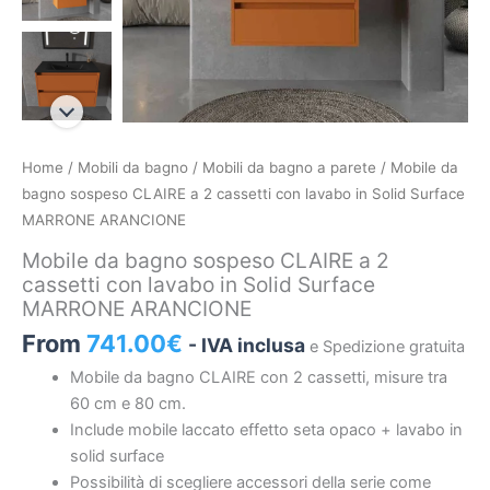
Mobile
Home
/
Mobili da bagno
/
Mobili da bagno a parete
/ Mobile da
da
bagno sospeso CLAIRE a 2 cassetti con lavabo in Solid Surface
bagno
MARRONE ARANCIONE
sospeso
Mobile da bagno sospeso CLAIRE a 2
CLAIRE
cassetti con lavabo in Solid Surface
a
MARRONE ARANCIONE
2
From
741.00
€
- IVA inclusa
e Spedizione gratuita
cassetti
con
Mobile da bagno CLAIRE con 2 cassetti, misure tra
lavabo
60 cm e 80 cm.
in
Include mobile laccato effetto seta opaco + lavabo in
Solid
solid surface
Surface
Possibilità di scegliere accessori della serie come