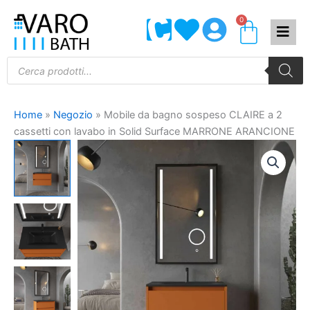
Vai
0
Carrel
al
contenuto
Products
search
Home
»
Negozio
»
Mobile da bagno sospeso CLAIRE a 2
cassetti con lavabo in Solid Surface MARRONE ARANCIONE