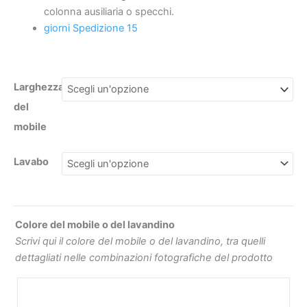
MARRONE
colonna ausiliaria o specchi.
ARANCIONE
giorni Spedizione 15
quantità
€419
€549
Larghezza
del
mobile
Lavabo
Colore del mobile o del lavandino
Scrivi qui il colore del mobile o del lavandino, tra quelli
dettagliati nelle combinazioni fotografiche del prodotto