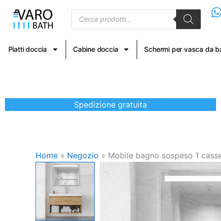
Vai
Products
al
search
contenuto
Piatti doccia
Cabine doccia
Schermi per vasca da 
Spedizione gratuita
Home
»
Negozio
»
Mobile bagno sospeso 1 casse