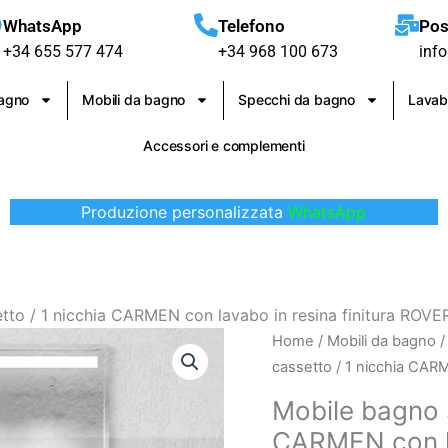
WhatsApp
Telefono
Pos
+34 655 577 474
+34 968 100 673
inf
bagno
Mobili da bagno
Specchi da bagno
Lavab
Accessori e complementi
Produzione personalizzata
WhatsApp
tto / 1 nicchia CARMEN con lavabo in resina finitura ROV
Mobile
Home
/
Mobili da bagno
bagno
cassetto / 1 nicchia CAR
sospeso
Mobile bagno 
1
CARMEN con la
cassetto