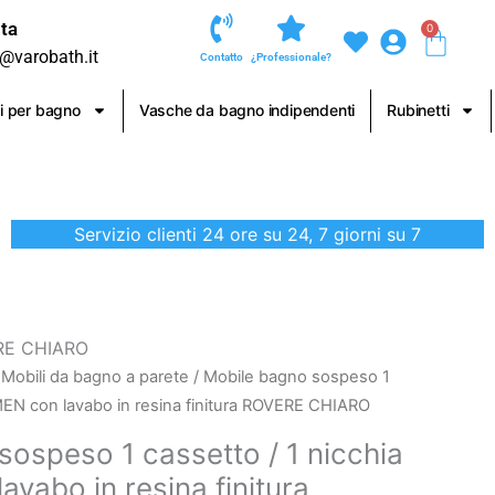
ta
0
Carre
o@varobath.it
Contatto
¿Professionale?
i per bagno
Vasche da bagno indipendenti
Rubinetti
Servizio clienti 24 ore su 24, 7 giorni su 7
ERE CHIARO
/
Mobili da bagno a parete
/ Mobile bagno sospeso 1
MEN con lavabo in resina finitura ROVERE CHIARO
sospeso 1 cassetto / 1 nicchia
vabo in resina finitura