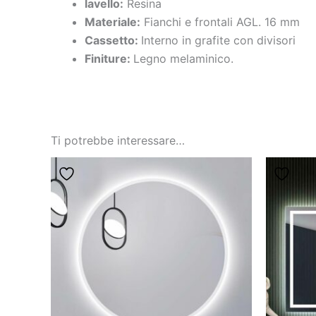
lavello:
Resina
Materiale:
Fianchi e frontali AGL. 16 mm
Cassetto:
Interno in grafite con divisori
Finiture:
Legno melaminico.
Ti potrebbe interessare…