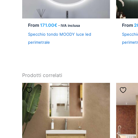
From
171.00
€
From
2
- IVA inclusa
Specchio tondo MOODY luce led
Specchi
perimetrale
perimetr
Prodotti correlati