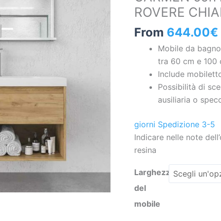
ROVERE CHI
/
1
From
644.00
€
nicchia
Mobile da bagno
CARMEN
tra 60 cm e 100 
con
Include mobilett
lavabo
Possibilità di sc
in
ausiliaria o specc
resina
finitura
giorni Spedizione 3-5
ROVERE
Indicare nelle note dell’
CHIARO
resina
quantità
Larghezza
del
mobile