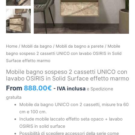
Mobile
Home
/
Mobili da bagno
/
Mobili da bagno a parete
/ Mobile
bagno
bagno sospeso 2 cassetti UNICO con lavabo OSIRIS in Solid
sospeso
Surface effetto marmo
2
Mobile bagno sospeso 2 cassetti UNICO con
cassetti
lavabo OSIRIS in Solid Surface effetto marmo
UNICO
From
888.00
€
- IVA inclusa
e Spedizione
con
lavabo
gratuita
OSIRIS
Mobile da bagno UNICO con 2 cassetti, misure tra 60
in
cm e 100 cm.
Solid
Include mobile laccato effetto seta opaco + lavabo
Surface
OSIRIS in solid surface
effetto
Possibilità di scegliere accessori della serie come