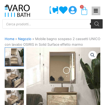
Vai
0
Carrel
al
contenuto
Products
search
Home
»
Negozio
»
Mobile bagno sospeso 2 cassetti UNICO
con lavabo OSIRIS in Solid Surface effetto marmo