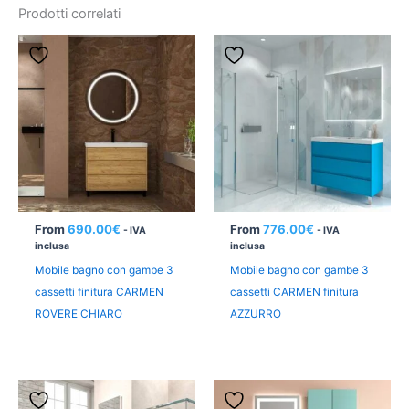
Prodotti correlati
From
690.00
€
From
776.00
€
- IVA
- IVA
inclusa
inclusa
Mobile bagno con gambe 3
Mobile bagno con gambe 3
cassetti finitura CARMEN
cassetti CARMEN finitura
ROVERE CHIARO
AZZURRO