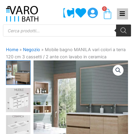
Vai
0
Carrel
al
contenuto
Products
search
Home
»
Negozio
»
Mobile bagno MANILA vari colori a terra
120 cm 3 cassetti / 2 ante con lavabo in ceramica