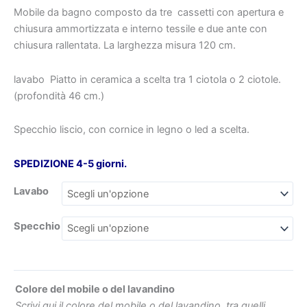
ante
Mobile da bagno composto da tre
cassetti con apertura e
con
chiusura ammortizzata e interno tessile e due ante con
lavabo
chiusura rallentata. La larghezza misura 120 cm.
in
€238
€201.92
ceramica
lavabo
Piatto in ceramica a scelta tra 1 ciotola o 2 ciotole.
quantità
(profondità 46 cm.)
Specchio liscio, con cornice in legno o led a scelta.
SPEDIZIONE 4-5 giorni.
Lavabo
Specchio
Colore del mobile o del lavandino
Scrivi qui il colore del mobile o del lavandino, tra quelli