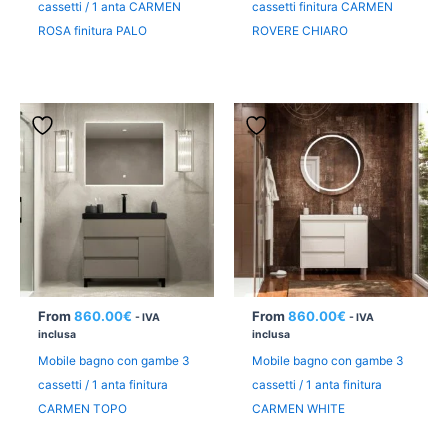
cassetti / 1 anta CARMEN
cassetti finitura CARMEN
ROSA finitura PALO
ROVERE CHIARO
From
860.00
€
From
860.00
€
- IVA
- IVA
inclusa
inclusa
Mobile bagno con gambe 3
Mobile bagno con gambe 3
cassetti / 1 anta finitura
cassetti / 1 anta finitura
CARMEN TOPO
CARMEN WHITE