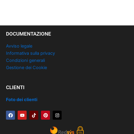
DOCUMENTAZIONE
Avviso legale
Informativa sulla privacy
Condizioni generali
Gestione dei Cookie
CLIENTI
Foto dei clienti
F
Y
T
P
I
a
o
i
i
n
c
u
k
n
s
e
t
t
t
t
b
u
o
e
a