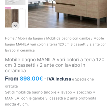
Mobile
Home
/
Mobili da bagno
/
Mobili da bagno con gambe
/ Mobile
bagno
bagno MANILA vari colori a terra 120 cm 3 cassetti / 2 ante con
MANILA
lavabo in ceramica
vari
Mobile bagno MANILA vari colori a terra 120
colori
cm 3 cassetti / 2 ante con lavabo in
a
ceramica
terra
From
898.00
€
- IVA inclusa
e Spedizione
120
cm
gratuita
3
Set di mobili da bagno (mobile + lavabo + specchio =
cassetti
MANILA
con le gambe 3
cassetti e 2 ante profondità
/
ridotta 45 cm.
2