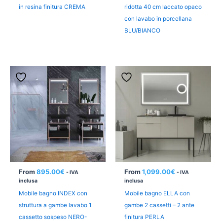
in resina finitura CREMA
ridotta 40 cm laccato opaco
con lavabo in porcellana
BLU/BIANCO
From
895.00
€
From
1,099.00
€
- IVA
- IVA
inclusa
inclusa
Mobile bagno INDEX con
Mobile bagno ELLA con
struttura a gambe lavabo 1
gambe 2 cassetti – 2 ante
cassetto sospeso NERO-
finitura PERLA