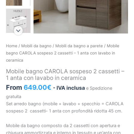
Mobile
Home
/
Mobili da bagno
/
Mobili da bagno a parete
/ Mobile
bagno
bagno CAROLA sospeso 2 cassetti – 1 anta con lavabo in
CAROLA
ceramica
sospeso
Mobile bagno CAROLA sospeso 2 cassetti –
2
1 anta con lavabo in ceramica
cassetti
From
649.00
€
- IVA inclusa
e Spedizione
-
1
gratuita
anta
Set arredo bagno (mobile + lavabo + specchio = CAROLA
con
sospeso 2
cassetti- 1 anta con profondità ridotta 45 cm.
lavabo
in
Mobile da bagno composto da 2
cassetti con apertura e
ceramica
chiusura ammortizzata e interno in tessuto e un’anta con