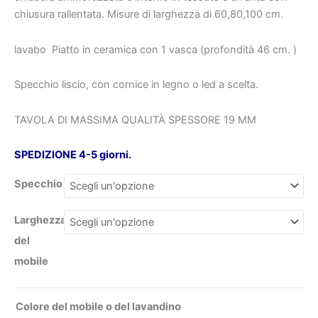
quantità
chiusura rallentata. Misure di larghezza di 60,80,100 cm.
lavabo
Piatto in ceramica con 1 vasca (profondità 46 cm. )
€306.9
€828
Specchio liscio, con cornice in legno o led a scelta.
TAVOLA DI MASSIMA QUALITÀ SPESSORE 19 MM
SPEDIZIONE 4-5 giorni.
Specchio
Larghezza
del
mobile
Colore del mobile o del lavandino