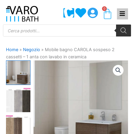
Vai
0
Carrel
al
contenuto
Products
search
Home
»
Negozio
»
Mobile bagno CAROLA sospeso 2
cassetti – 1 anta con lavabo in ceramica