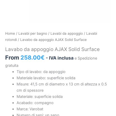
Lavabo
Home
/
Lavabi per bagno
/
Lavabi da appoggio
/
Lavabi
da
rotondi
/ Lavabo da appoggio AJAX Solid Surface
appoggio
Lavabo da appoggio AJAX Solid Surface
AJAX
From
258.00
€
- IVA inclusa
Solid
e Spedizione
Surface
gratuita
quantità
Tipo di lavabo: da appoggio
Materiale lavabo: superficie solida
Misure: 41,5 cm di diametro x 13 cm di altezza x 0.5
cm di spessore
Materiale: superficie solida
Acabado: compagno
Marca: Varobat
Numero di seni: un seno