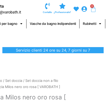
ta
0
Carre
o@varobath.it
Contatto
¿Professionale?
i per bagno
Vasche da bagno indipendenti
Rubinetti
Servizio clienti 24 ore su 24, 7 giorni su 7
no
/
Set doccia
/
Set doccia non a filo
ia Milos nero oro rosa [ VAROBATH ]
a Milos nero oro rosa [