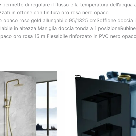
permette di regolare il flusso e la temperatura dell’acqua 
lizzati in ottone con finitura oro rosa nero opaco.
ero opaco rose gold allungabile 95/1325 cmSoffione doccia 
labile in altezza Maniglia doccia tonda a 1 posizioneRubine
 opaco oro rosa 15 m Flessibile rinforzato in PVC nero op