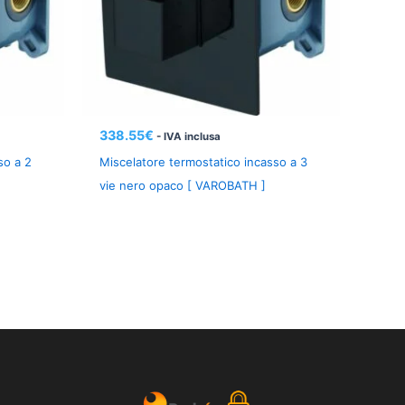
338.55
€
- IVA inclusa
so a 2
Miscelatore termostatico incasso a 3
vie nero opaco [ VAROBATH ]