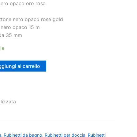
 nero opaco oro rosa
ottone nero opaco rose gold
C nero opaco 15 m
 da 35 mm
le
giungi al carrello
lizzata
a
,
Rubinetti da bagno
,
Rubinetti per doccia
,
Rubinetti