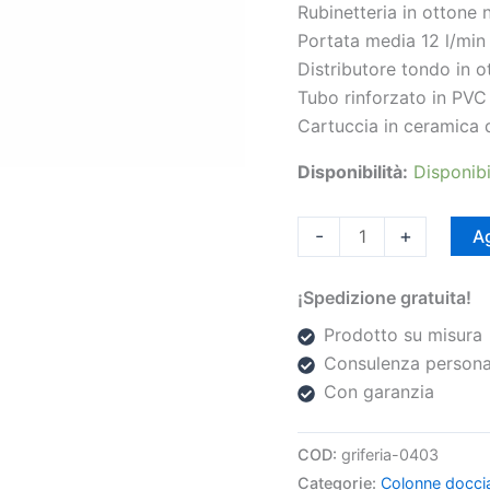
Rubinetteria in ottone
Portata media 12 l/min
Distributore tondo in 
Tubo rinforzato in PV
Cartuccia in ceramica
Disponibilità:
Disponibi
-
+
Ag
¡Spedizione gratuita!
Prodotto su misura
Consulenza persona
Con garanzia
COD:
griferia-0403
Categorie:
Colonne docci