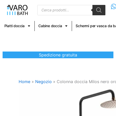
Vai
Products
al
search
contenuto
Piatti doccia
Cabine doccia
Schermi per vasca da 
Spedizione gratuita
Home
»
Negozio
»
Colonna doccia Milos nero or