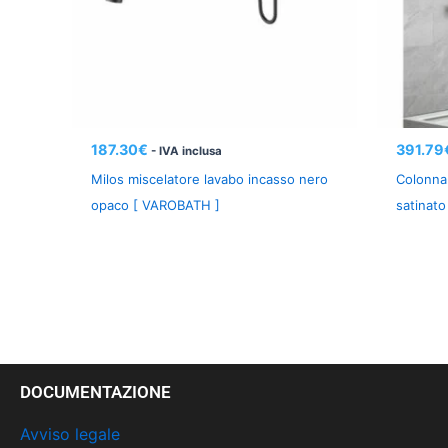
187.30
€
391.79
- IVA inclusa
Milos miscelatore lavabo incasso nero
Colonna 
opaco [ VAROBATH ]
satinat
DOCUMENTAZIONE
Avviso legale