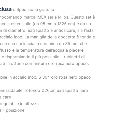
nclusa
e Spedizione gratuita
nocomando marca IMEX serie Milos. Questo set è
ccia estensibile (da 95 cm a 1325 cm) e da un
 di diametro, extrapiatto e anticalcare, sia l’asta
 acciaio inox. La maniglia della doccetta è tonda e
iene una cartuccia in ceramica da 35 mm che
 flusso e la temperatura dell’acqua a piacere,
 risparmiando il più possibile. I rubinetti di
ati in ottone con finitura oro rosa nero opaco.
bile in acciaio inox. S 304 oro rosa nero opaco
m
 inossidabile. rotondo Ø20cm extrapiatto nero
alcare
egolabile in altezza
a 1 posizione