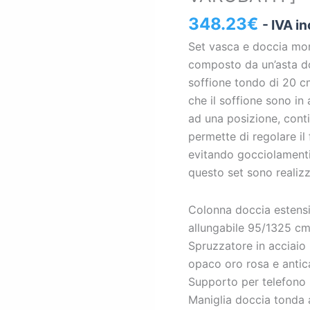
rosa
348.23
€
- IVA i
[
Set vasca e doccia mo
VAROBATH
composto da un’asta do
]
soffione tondo di 20 cm
quantità
che il soffione sono in
ad una posizione, cont
permette di regolare il
evitando gocciolamenti e
questo set sono realizz
Colonna doccia estensi
allungabile 95/1325 c
Spruzzatore in acciaio
opaco oro rosa e antic
Supporto per telefono r
Maniglia doccia tonda 