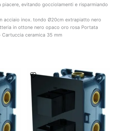
a piacere, evitando gocciolamenti e risparmiando
in acciaio inox. tondo Ø20cm extrapiatto nero
tteria in ottone nero opaco oro rosa Portata
aco Cartuccia ceramica 35 mm