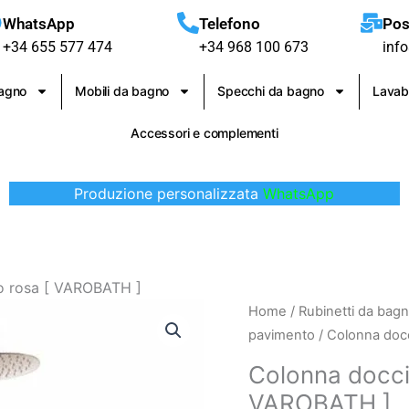
WhatsApp
Telefono
Pos
+34 655 577 474
+34 968 100 673
inf
bagno
Mobili da bagno
Specchi da bagno
Lavab
Accessori e complementi
Produzione personalizzata
WhatsApp
o rosa [ VAROBATH ]
Colonna
Home
/
Rubinetti da bag
doccia
pavimento
/ Colonna docc
Milos
Colonna docci
nero
VAROBATH ]
oro