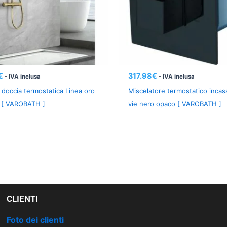
€
317.98
€
- IVA inclusa
- IVA inclusa
doccia termostatica Linea oro
Miscelatore termostatico incas
o [ VAROBATH ]
vie nero opaco [ VAROBATH ]
CLIENTI
Foto dei clienti