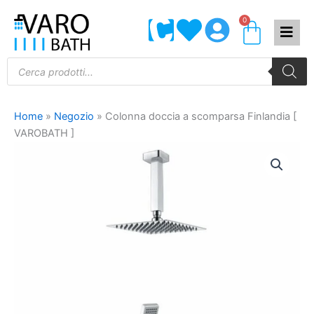
Vai
0
Carrel
al
contenuto
Products
search
Home
»
Negozio
»
Colonna doccia a scomparsa Finlandia [
VAROBATH ]