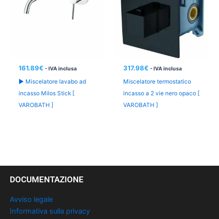
161.89
€
317.98
€
- IVA inclusa
- IVA inclusa
► Miscelatore lavabo ad
Miscelatore termostatico
incasso Milos Stick [
incasso a 2 vie nero opaco [
VAROBATH ]
VAROBATH ]
DOCUMENTAZIONE
Avviso legale
Informativa sulla privacy