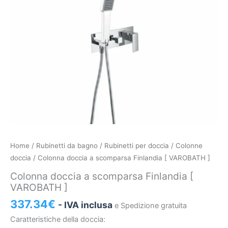
Colonna
Home
/
Rubinetti da bagno
/
Rubinetti per doccia
/
Colonne
doccia
doccia
/ Colonna doccia a scomparsa Finlandia [ VAROBATH ]
a
Colonna doccia a scomparsa Finlandia [
scomparsa
VAROBATH ]
Finlandia
337.34
€
- IVA inclusa
e Spedizione gratuita
[
VAROBATH
Caratteristiche della doccia: