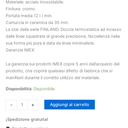
]
Materiale: acciaio inossidabile.
quantità
Finitura: cromo.
Portata media 12 I / min.
Cartuccia in ceramica da 35 mm.
€579
€495
La star della serie FINLAND. Doccia termostatica ad incasso
dalle linee squadrate di grande precisione, l’eccellenza nella
sua forma più pura è data da linee minimaliste.
Garanzia IMEX:
La garanzia sui prodotti IMEX copre 5 anni dall’acquisto del
prodotto, che coprirà qualsiasi difetto di fabbrica che si
manifesti durante il corretto utilizzo del materiale.
Disponibilità:
Disponibile
-
+
Aggiungi al carrello
¡Spedizione gratuita!