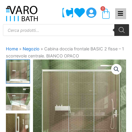
Vai
0
Carrel
al
contenuto
Products
search
Home
»
Negozio
»
Cabina doccia frontale BASIC 2 fisse – 1
scorrevole centrale. BIANCO OPACO