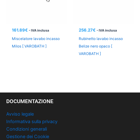
161.89
€
256.27
€
- IVA inclusa
- IVA inclusa
Miscelatore lavabo incasso
Rubinetto lavabo incasso
Milos [ VAROBATH ]
Belize nero opaco [
VAROBATH ]
DOCUMENTAZIONE
Avviso legale
Informativa sulla privacy
Condizioni generali
Gestione dei Cookie