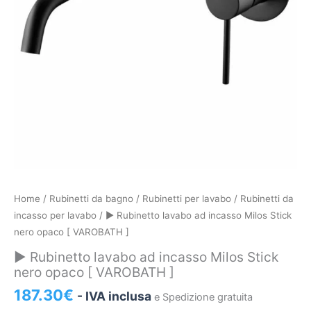
►
Home
/
Rubinetti da bagno
/
Rubinetti per lavabo
/
Rubinetti da
Rubinetto
incasso per lavabo
/ ► Rubinetto lavabo ad incasso Milos Stick
lavabo
nero opaco [ VAROBATH ]
ad
► Rubinetto lavabo ad incasso Milos Stick
incasso
nero opaco [ VAROBATH ]
Milos
187.30
€
- IVA inclusa
e Spedizione gratuita
Stick