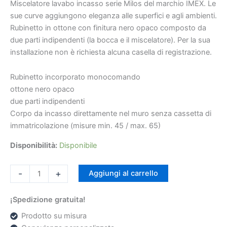
nero
Miscelatore lavabo incasso serie Milos del marchio IMEX. Le
opaco
sue curve aggiungono eleganza alle superfici e agli ambienti.
[
Rubinetto in ottone con finitura nero opaco composto da
VAROBATH
due parti indipendenti (la bocca e il miscelatore). Per la sua
]
€331
€229
installazione non è richiesta alcuna casella di registrazione.
quantità
Rubinetto incorporato monocomando
ottone nero opaco
due parti indipendenti
Corpo da incasso direttamente nel muro senza cassetta di
immatricolazione (misure min. 45 / max. 65)
Disponibilità:
Disponibile
-
+
Aggiungi al carrello
¡Spedizione gratuita!
Prodotto su misura