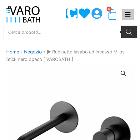
Vai
0
Carrel
al
contenuto
Products
search
Home
»
Negozio
»
► Rubinetto lavabo ad incasso Milos
Stick nero opaco [ VAROBATH ]