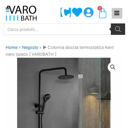
Vai
0
Carrel
al
contenuto
Products
search
Home
»
Negozio
»
► Colonna doccia termostatica Kent
nero opaco [ VAROBATH ]