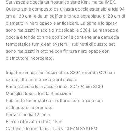
[
Set vasca e doccia termostatico serie Kent marca IMEX.
VAROBATH
Questo set è composto da un’asta doccia estensibile (da 94
]
cm a 130 cm) e da un soffione tondo extrapiatto di 20 cm di
quantità
diametro in nero opaco e anticalcare. La barra e lo spray
€406.31
€469.23
sono realizzati in acciaio inossidabile S304. La manopola
doccia è tonda con tre posizioni e contiene una cartuccia
termostatica turn clean system. I rubinetti di questo set
sono realizzati in ottone con finitura nero opaco con
distributore incorporato.
Irrigatore in acciaio inossidabile. S304 rotondo Ø20 cm
extrapiatto nero opaco e anticalcare
Barra estensibile in acciaio inox. 304/94 cm S130
Maniglia doccia tonda 3 posizioni
Rubinetto termostatico in ottone nero opaco con
distributore incorporato
Portata media 12 l/min
Flexo rinforzato in PVC 15 m
Cartuccia termostatica TURN CLEAN SYSTEM