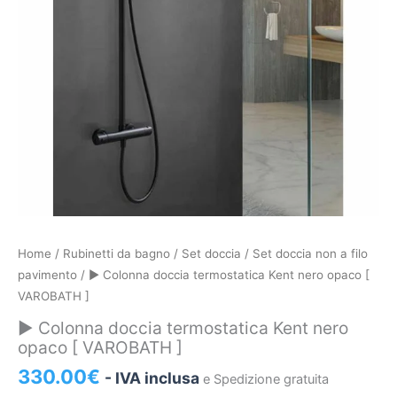
►
Home
/
Rubinetti da bagno
/
Set doccia
/
Set doccia non a filo
Colonna
pavimento
/ ► Colonna doccia termostatica Kent nero opaco [
doccia
VAROBATH ]
termostatica
► Colonna doccia termostatica Kent nero
Kent
opaco [ VAROBATH ]
nero
330.00
€
- IVA inclusa
e Spedizione gratuita
opaco