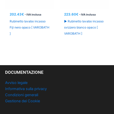
202.43
€
223.60
€
- IVA inclusa
- IVA inclusa
Rubinetto lavabo incasso
► Rubinetto lavabo incasso
Fiji nero opaco [ VAROBATH
svizzero bianco opaco [
]
VAROBATH ]
DOCUMENTAZIONE
Avviso legale
Informativa sulla privacy
Condizioni generali
Gestione dei Cookie